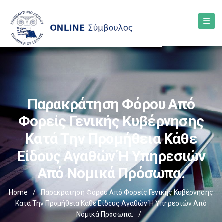
Παρακράτηση Φόρου Από
Φορείς Γενικής Κυβέρνησης
Κατά Την Προμήθεια Κάθε
Είδους Αγαθών Ή Υπηρεσιών
Από Νομικά Πρόσωπα.
Home
/
Παρακράτηση Φόρου Από Φορείς Γενικής Κυβέρνησης
Κατά Την Προμήθεια Κάθε Είδους Αγαθών Ή Υπηρεσιών Από
Νομικά Πρόσωπα.
/