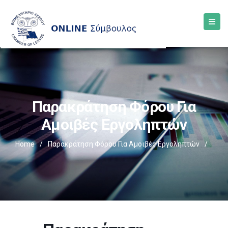
Παρακράτηση Φόρου Για
Αμοιβές Εργοληπτών
Home
/
Παρακράτηση Φόρου Για Αμοιβές Εργοληπτών
/