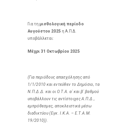
Για τη
μισθολογική περίοδο
Αυγούστου 2025
η Α.Π.Δ.
υποβάλλεται:
Μέχρι 31 Οκτωβρίου 2025
(Για περιόδους απασχόλησης από
1/1/2010 και εντεύθεν το Δημόσιο, τα
Ν.Π.Δ.Δ. και οι Ο.Τ.Α. α΄ και β΄ βαθμού
υποβάλλουν τις αντίστοιχες Α.Π.Δ.,
εμπρόθεσμες, αποκλειστικά μέσω
διαδικτύου (Εγκ. Ι.Κ.Α. – Ε.Τ.Α.Μ.
19/2010)).