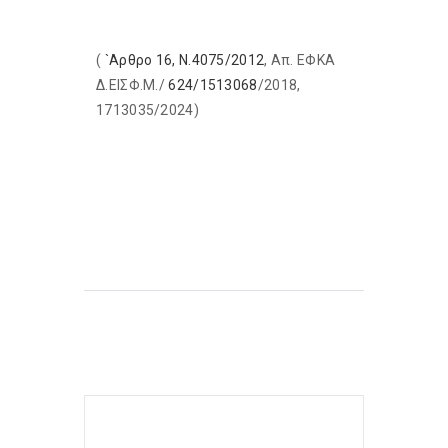
(
`Αρθρο 16, Ν.4075/2012
, Απ. ΕΦΚΑ
Δ.ΕΙΣΦ.Μ./
624/1513068
/2018,
1713035/2024)