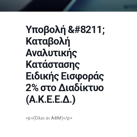
Υποβολή &#8211;
Καταβολή
Αναλυτικής
Κατάστασης
Ειδικής Εισφοράς
2% στο Διαδίκτυο
(Α.Κ.Ε.Ε.Δ.)
<p>(Όλοι οι ΑΦΜ)</p>