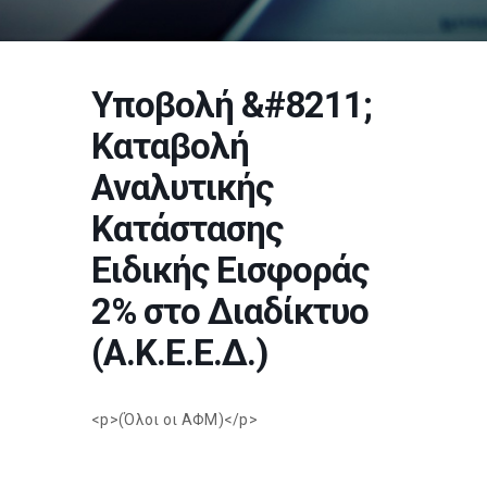
Υποβολή &#8211;
Καταβολή
Αναλυτικής
Κατάστασης
Ειδικής Εισφοράς
2% στο Διαδίκτυο
(Α.Κ.Ε.Ε.Δ.)
<p>(Όλοι οι ΑΦΜ)</p>