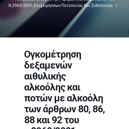
Ν.2960/2001, Επιχειρήσεων Ποτοποιίας Και Ζυθοποιίας
/
Ογκομέτρηση
δεξαμενών
αιθυλικής
αλκοόλης και
ποτών με αλκοόλη
των άρθρων 80, 86,
88 και 92 του