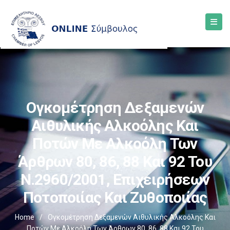
Ογκομέτρηση Δεξαμενών
Αιθυλικής Αλκοόλης Και
Ποτών Με Αλκοόλη Των
Άρθρων 80, 86, 88 Και 92 Του
Ν.2960/2001, Επιχειρήσεων
Ποτοποιίας Και Ζυθοποιίας
Home
/
Ογκομέτρηση Δεξαμενών Αιθυλικής Αλκοόλης Και
Ποτών Με Αλκοόλη Των Άρθρων 80, 86, 88 Και 92 Του