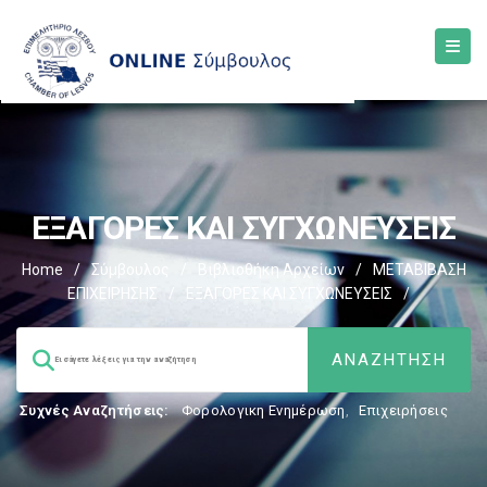
EΞΑΓΟΡΕΣ ΚΑΙ ΣΥΓΧΩΝΕΥΣΕΙΣ
Home
/
Σύμβουλος
/
Βιβλιοθήκη Αρχείων
/
ΜΕΤΑΒΙΒΑΣΗ
ΕΠΙΧΕIΡΗΣΗΣ
/
EΞΑΓΟΡΕΣ ΚΑΙ ΣΥΓΧΩΝΕΥΣΕΙΣ
/
Συχνές Αναζητήσεις:
Φορολογικη Ενημέρωση
,
Επιχειρήσεις