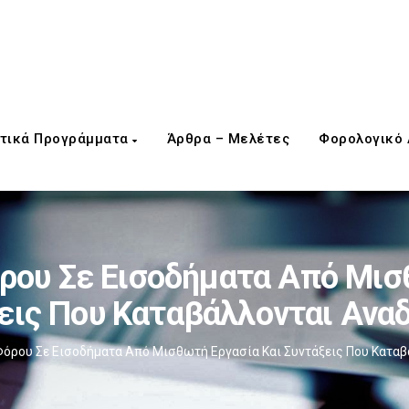
τικά Προγράμματα
Άρθρα – Μελέτες
Φορολογικό
ου Σε Εισοδήματα Από Μισ
εις Που Καταβάλλονται Ανα
όρου Σε Εισοδήματα Από Μισθωτή Εργασία Και Συντάξεις Που Καταβ