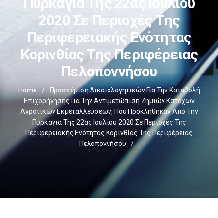
Πυρκαγιά Της 22ας Ιουλίου
2020 Σε Περιοχές Της
Περιφερειακής Ενότητας
Κορινθίας Της Περιφέρειας
Πελοποννήσου
Home
/
Προσκόμιση Δικαιολογητικών Για Την Καταβολή
Επιχορήγησης Για Την Αντιμετώπιση Ζημιών Κατόχων
Αγροτικών Εκμεταλλεύσεων, Που Προκλήθηκαν Από Την
Πυρκαγιά Της 22ας Ιουλίου 2020 Σε Περιοχές Της
Περιφερειακής Ενότητας Κορινθίας Της Περιφέρειας
Πελοποννήσου
/