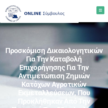
Προσκόμιση Δικαιολογητικών
Για Την Καταβολή
Επιχορήγησης Για Την
Αντιμετώπιση Ζημιών
Κατόχων Αγροτικών
Εκμεταλλεύσεων, Που
Προκλήθηκαν Από Την