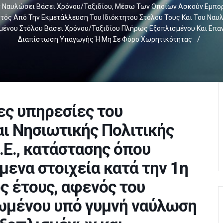
Ναυλώσει Βάσει Χρόνου/ταξιδίου, Μέσω Των Οποίων Ασκούν Εμπορι
κτός Από Την Εκμετάλλευση Του Ιδιόκτητου Στόλου Τους Και Του Να
ένου Στόλου Βάσει Χρόνου/ταξιδίου Πλήρως Εξοπλισμένου Και Επανδ
Διαπίστωση Υπαγωγής Ή Μη Σε Φόρο Χωρητικότητας
/
ες υπηρεσίες του
αι Νησιωτικής Πολιτικής
Δ.Ε., κατάστασης όπου
μενα στοιχεία κατά την 1η
ς έτους, αφενός του
λωμένου υπό γυμνή ναύλωση