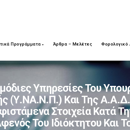
τικά Προγράμματα
Άρθρα – Μελέτες
Φορολογικό
μόδιες Υπηρεσίες Του Υπουρ
ς (Υ.ΝΑ.Ν.Π.) Και Της Α.Α.Δ
φιστάμενα Στοιχεία Κατά Την
Αφενός Του Ιδιόκτητου Και 