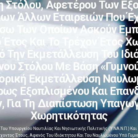
 Στόλου, Αφετέρου Των Εξ
ων Άλλων Εταιρειών Που Έχ
έσω Των Οποίων Ασκούν Εμ
 Έτος Και Το Τρέχον Έτος Χω
ό Την Εκμετάλλευση Του Ιδι
νου Στόλου Με Βάση «γυμνού
ορική Εκμετάλλευση Ναυλω
ρως Εξοπλισμένου Και Επαν
, Για Τη Διαπίστωση Υπαγω
Χωρητικότητας
ου Υπουργείου Ναυτιλίας Και Νησιωτικής Πολιτικής (Υ.ΝΑ.Ν.Π.) Και
ρέχοντος Έτους, Αφενός Του Ιδιόκτητου Και Του Ναυλωμένου Υπό Γυ