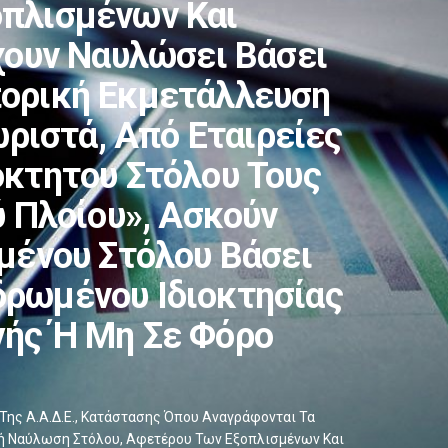
οπλισμένων Και
ουν Ναυλώσει Βάσει
πορική Εκμετάλλευση
ριστά, Από Εταιρείες
όκτητου Στόλου Τους
 Πλοίου», Ασκούν
μένου Στόλου Βάσει
δρωμένου Ιδιοκτησίας
γής Ή Μη Σε Φόρο
 Της Α.Α.Δ.Ε., Κατάστασης Όπου Αναγράφονται Τα
μνή Ναύλωση Στόλου, Αφετέρου Των Εξοπλισμένων Και