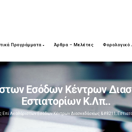
τικά Προγράμματα
Άρθρα – Μελέτες
Φορολογικό
ιστων Εσόδων Κέντρων Δια
Εστιατορίων Κ.λπ..
ς Επί Ακαθάριστων Εσόδων Κέντρων Διασκεδάσεως &#8211; Εστιατορ