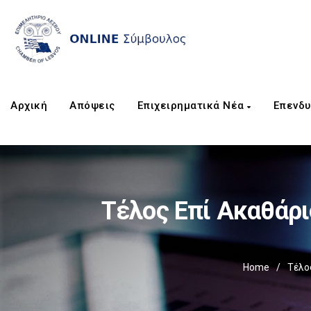
Αρχική
Απόψεις
Επιχειρηματικά Νέα
Επενδυ
Τέλος Επί Ακαθάρ
Home
/
Τέλο