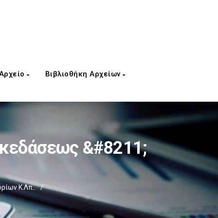
 Αρχείο
Βιβλιοθήκη Αρχείων
σκεδάσεως &#8211;
ίων Κ.λπ..
/