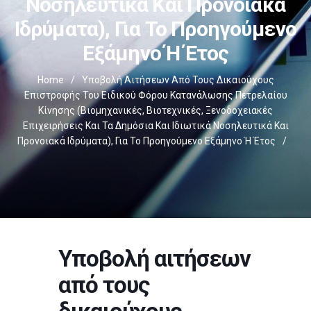
Νοσηλευτικά Και Προνοιακά
Ιδρύματα), Για Το Προηγούμενο
Εξάμηνο Ή Έτος
Home
/
Υποβολή Αιτήσεων Από Τους Δικαιούχους
Επιστροφής Του Ειδικού Φόρου Κατανάλωσης Πετρελαίου
Κίνησης (βιομηχανικές, Βιοτεχνικές, Ξενοδοχειακές
Επιχειρήσεις Και Τα Δημόσια Και Ιδιωτικά Νοσηλευτικά Και
Προνοιακά Ιδρύματα), Για Το Προηγούμενο Εξάμηνο Ή Έτος
/
Υποβολή αιτήσεων
από τους