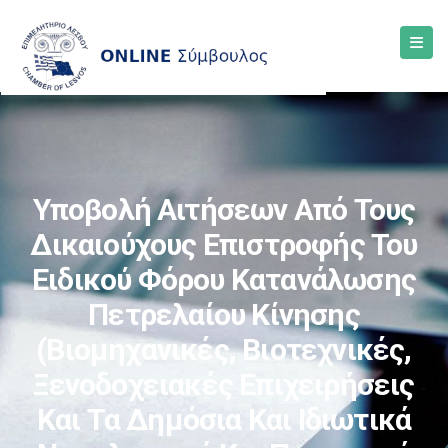
Υποβολή Αιτήσεων Από Τους
Δικαιούχους Επιστροφής Του
Ειδικού Φόρου Κατανάλωσης
Πετρελαίου Κίνησης
(βιομηχανικές, Βιοτεχνικές,
Ξενοδοχειακές Επιχειρήσεις
Και Τα Δημόσια Και Ιδιωτικά