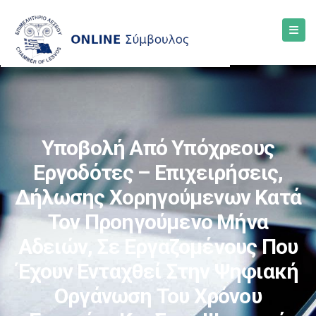
Υποβολή Από Υπόχρεους
Εργοδότες – Επιχειρήσεις,
Δήλωσης Χορηγούμενων Κατά
Τον Προηγούμενο Μήνα
Αδειών, Σε Εργαζομένους Που
Έχουν Ενταχθεί Στην Ψηφιακή
Οργάνωση Του Χρόνου