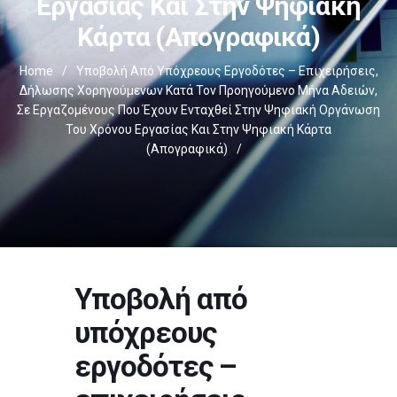
Εργασίας Και Στην Ψηφιακή
Κάρτα (απογραφικά)
Home
/
Υποβολή Από Υπόχρεους Εργοδότες – Επιχειρήσεις,
Δήλωσης Χορηγούμενων Κατά Τον Προηγούμενο Μήνα Αδειών,
Σε Εργαζομένους Που Έχουν Ενταχθεί Στην Ψηφιακή Οργάνωση
Του Χρόνου Εργασίας Και Στην Ψηφιακή Κάρτα
(απογραφικά)
/
Υποβολή από
υπόχρεους
εργοδότες –