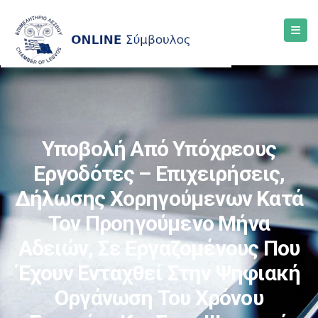
Υποβολή Από Υπόχρεους
Εργοδότες – Επιχειρήσεις,
Δήλωσης Χορηγούμενων Κατά
Τον Προηγούμενο Μήνα
Αδειών, Σε Εργαζομένους Που
Έχουν Ενταχθεί Στην Ψηφιακή
Οργάνωση Του Χρόνου