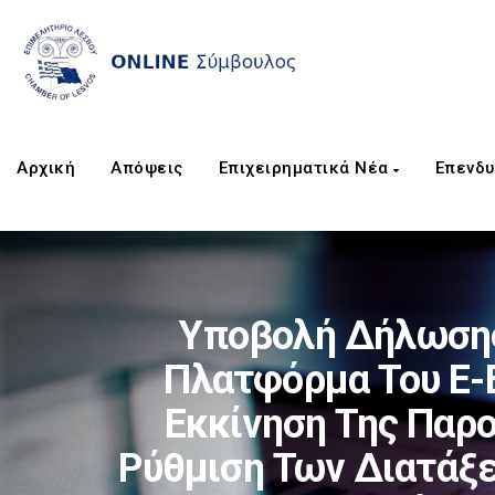
Αρχική
Απόψεις
Επιχειρηματικά Νέα
Επενδυ
Υποβολή Δήλωσης
Πλατφόρμα Του E-Ε
Εκκίνηση Της Παρ
Ρύθμιση Των Διατάξε