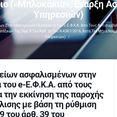
ιο («μπλοκάκια», Έναρξη Α
Υπηρεσιών)
 Στην Ηλεκτρονική Πλατφόρμα Του E-Ε.Φ.Κ.Α. Από Τους Αντισυμβαλ
τάξεων Της Παρ. 9 Του Άρθ. 39 Του Ν.4387/2016, Κατά Τον Μήνα Νο
Υπηρεσιών)
/
είων ασφαλισμένων στην
του e-Ε.Φ.Κ.Α. από τους
α την εκκίνηση της παροχής
λισης με βάση τη ρύθμιση
9 του άρθ. 39 του