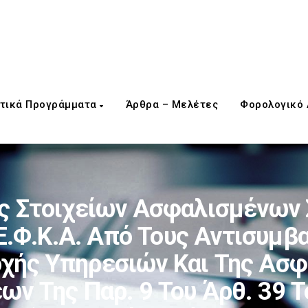
τικά Προγράμματα
Άρθρα – Μελέτες
Φορολογικό
 Στοιχείων Ασφαλισμένων 
.Φ.Κ.Α. Από Τους Αντισυμβα
οχής Υπηρεσιών Και Της Ασφ
ων Της Παρ. 9 Του Άρθ. 39 Τ