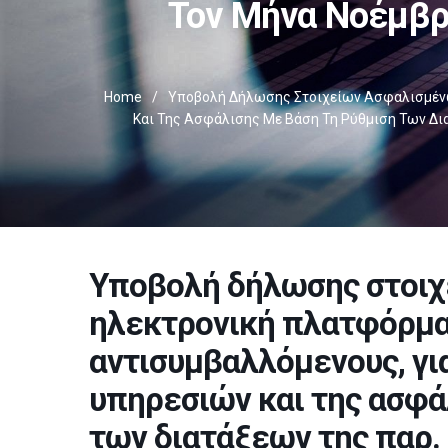
Τον Μήνα Νοέμβρ
Home
/
Υποβολή Δήλωσης Στοιχείων Ασφαλισμένων
Και Της Ασφάλισης Με Βάση Τη Ρύθμιση Των Δια
Υποβολή δήλωσης στοιχ
ηλεκτρονική πλατφόρμα 
αντισυμβαλλόμενους, γι
υπηρεσιών και της ασφά
των διατάξεων της παρ. 