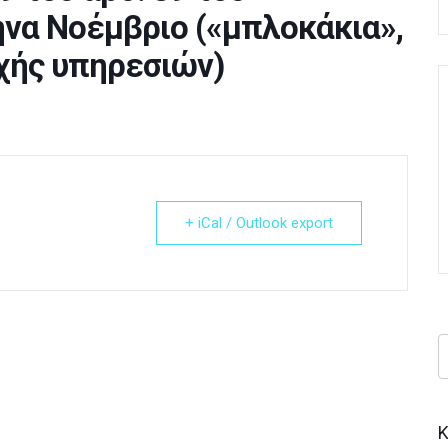
ήνα Νοέμβριο («μπλοκάκια»,
χής υπηρεσιών)
+ iCal / Outlook export
Κ