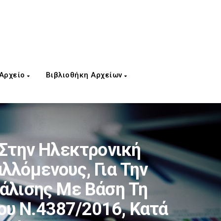
 Αρχείο
Βιβλιοθήκη Αρχείων
Στην Ηλεκτρονική
λλόμενους, Για Την
άλισης Με Βάση Τη
ου Ν.4387/2016, Κατά