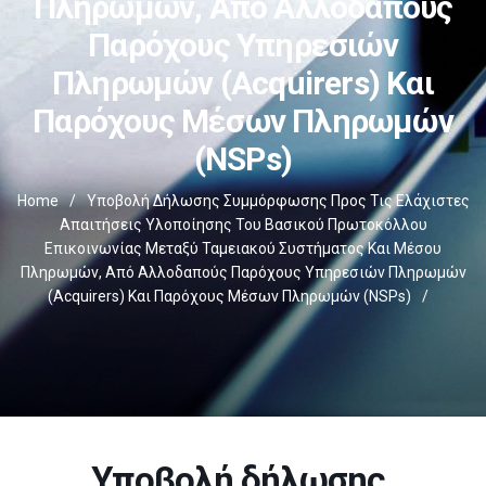
Πληρωμών, Από Αλλοδαπούς
Παρόχους Υπηρεσιών
Πληρωμών (Αcquirers) Και
Παρόχους Μέσων Πληρωμών
(NSPs)
Home
/
Υποβολή Δήλωσης Συμμόρφωσης Προς Τις Ελάχιστες
Απαιτήσεις Υλοποίησης Του Βασικού Πρωτοκόλλου
Επικοινωνίας Μεταξύ Ταμειακού Συστήματος Και Μέσου
Πληρωμών, Από Αλλοδαπούς Παρόχους Υπηρεσιών Πληρωμών
(Αcquirers) Και Παρόχους Μέσων Πληρωμών (NSPs)
/
Υποβολή δήλωσης