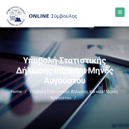
Υποβολή Στατιστικής
Δήλωσης Intrastat Μηνός
Αυγούστου
Home
/
Υποβολή Στατιστικής Δήλωσης Intrastat Μηνός
Αυγούστου
/