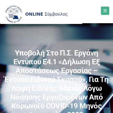
Υποβολή Στο Π.Σ. Εργάνη
Εντύπου Ε4.1 «Δήλωση Εξ
Αποστάσεως Εργασίας –
Έντυπο Ειδικού Σκοπού», Για Τη
Λήψη Ειδικής Άδειας Λόγω
Νόσησης Εργαζομένων Από
Κορωνοϊό COVID-19 Μηνός