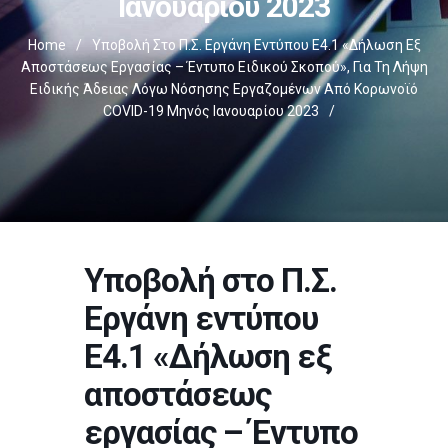
Ιανουαρίου 2023
Home
/
Υποβολή Στο Π.Σ. Εργάνη Εντύπου Ε4.1 «Δήλωση Εξ
Αποστάσεως Εργασίας – Έντυπο Ειδικού Σκοπού», Για Τη Λήψη
Ειδικής Άδειας Λόγω Νόσησης Εργαζομένων Από Κορωνοϊό
COVID-19 Μηνός Ιανουαρίου 2023
/
Υποβολή στο Π.Σ.
Εργάνη εντύπου
Ε4.1 «Δήλωση εξ
αποστάσεως
εργασίας – Έντυπο