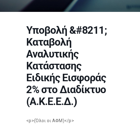
Υποβολή &#8211;
Καταβολή
Αναλυτικής
Κατάστασης
Ειδικής Εισφοράς
2% στο Διαδίκτυο
(Α.Κ.Ε.Ε.Δ.)
<p>(Όλοι οι ΑΦΜ)</p>