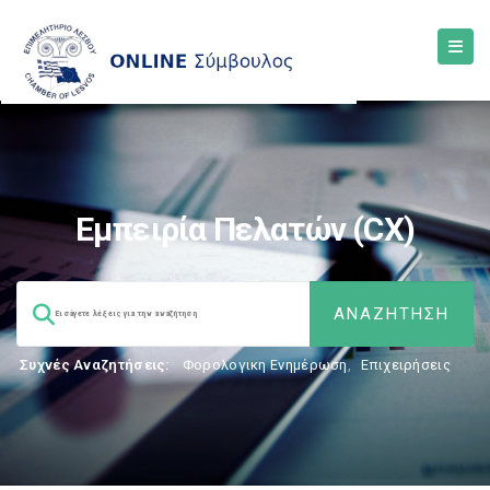
Εμπειρία Πελατών (CX)
Συχνές Αναζητήσεις:
Φορολογικη Ενημέρωση
,
Επιχειρήσεις