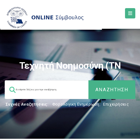
Τεχνητή Νοημοσύνη (ΤΝ
Συχνές Αναζητήσεις:
Φορολογικη Ενημέρωση
,
Επιχειρήσεις