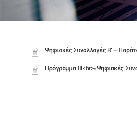
Ψηφιακές Συναλλαγές Β’ – Παρά
Πρόγραμμα III<br>«Ψηφιακές Συν