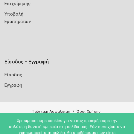
Επιχείρησης
Υποβολή
Ερωτημάτων
Είσοδος – Εγγραφή
Είσοδος
Εγγραφή
Πολιτική Ασφάλειας
Όροι Χρήσης
Copyright 2026
Knowledge A.E.
Χρησιμοποιούμε cookies για να σας προσφέρουμε την
καλύτερη δυνατή εμπειρία στη σελίδα μας. Εάν συνεχίσετε να
χρησιμοποιείτε τη σελίδα, θα υποθέσουμε πως είστε