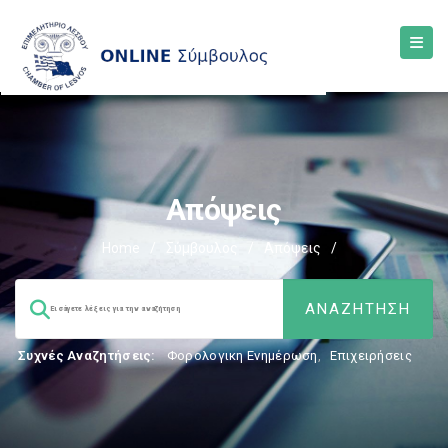
Aπόψεις
Home
/
Σύμβουλος
/
Aπόψεις
/
Συχνές Αναζητήσεις:
Φορολογικη Ενημέρωση
,
Επιχειρήσεις