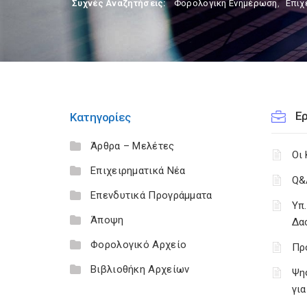
Συχνές Αναζητήσεις:
Φορολογικη Ενημέρωση
,
Επιχ
Ε
Κατηγορίες
Άρθρα – Μελέτες
Οι
Επιχειρηματικά Νέα
Q&
Επενδυτικά Προγράμματα
Υπ
Άποψη
Δα
Φορολογικό Αρχείο
Πρ
Βιβλιοθήκη Αρχείων
Ψηφ
γι