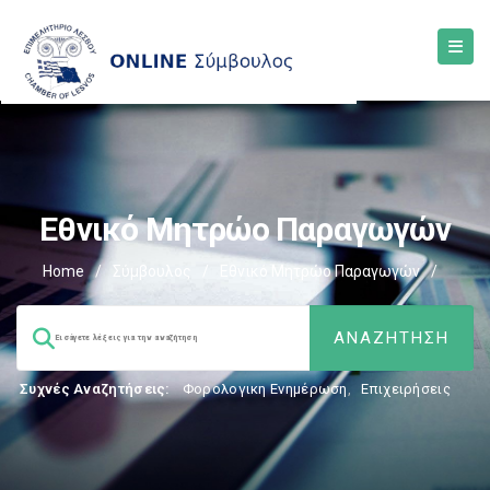
Εθνικό Μητρώο Παραγωγών
Home
/
Σύμβουλος
/
Εθνικό Μητρώο Παραγωγών
/
Συχνές Αναζητήσεις:
Φορολογικη Ενημέρωση
,
Επιχειρήσεις