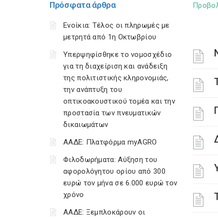
Πρόσφατα άρθρα
Προβο
Ενοίκια: Τέλος οι πληρωμές με
μετρητά από 1η Οκτωβρίου
Υπερψηφίσθηκε το νομοσχέδιο
για τη διαχείριση και ανάδειξη
της πολιτιστικής κληρονομιάς,
την ανάπτυξη του
οπτικοακουστικού τομέα και την
προστασία των πνευματικών
δικαιωμάτων
ΑΑΔΕ: Πλατφόρμα myAGRO
Φιλοδωρήματα: Αύξηση του
αφορολόγητου ορίου από 300
ευρώ τον μήνα σε 6.000 ευρώ τον
χρόνο
ΑΑΔΕ: Ξεμπλοκάρουν οι