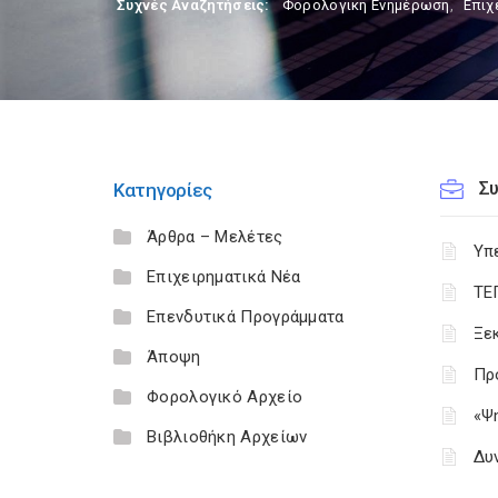
Συχνές Αναζητήσεις:
Φορολογικη Ενημέρωση
,
Επιχ
Σ
Κατηγορίες
Άρθρα – Μελέτες
Υπ
Επιχειρηματικά Νέα
ΤΕ
Επενδυτικά Προγράμματα
Ξε
Άποψη
Πρ
Φορολογικό Αρχείο
«Ψη
Βιβλιοθήκη Αρχείων
Δυ