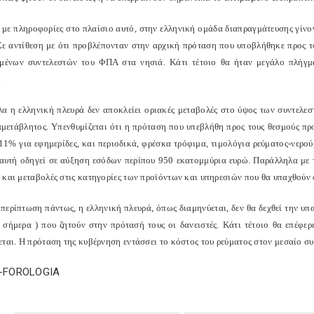
με πληροφορίες στο πλαίσιο αυτό, στην ελληνική ομάδα διαπραγμάτευσης γίνον
Σε αντίθεση με ότι προβλέπονταν στην αρχική πρόταση που υποβλήθηκε προς το
μένων συντελεστών του ΦΠΑ στα νησιά. Κάτι τέτοιο θα ήταν μεγάλο πλήγμα 
.
α η ελληνική πλευρά δεν αποκλείει οριακές μεταβολές στο ύψος των συντελεστ
αμετάβλητος. Υπενθυμίζεται ότι η πρόταση που υπεβλήθη προς τους θεσμούς προβ
11% για εφημερίδες, και περιοδικά, φρέσκα τρόφιμα, τιμολόγια ρεύματος-νερού
αυτή οδηγεί σε αύξηση εσόδων περίπου 950 εκατομμύρια ευρώ. Παράλληλα με τ
 και μεταβολές στις κατηγορίες των προϊόντων και υπηρεσιών που θα υπαχθούν 
 περίπτωση πάντως, η ελληνική πλευρά, όπως διαμηνύεται, δεν θα δεχθεί την υπ
σήμερα ) που ζητούν στην πρότασή τους οι δανειστές. Κάτι τέτοιο θα επέφερ
εται. Η πρόταση της κυβέρνηση εντάσσει το κόστος του ρεύματος στον μεσαίο σ
E-FOROLOGIA