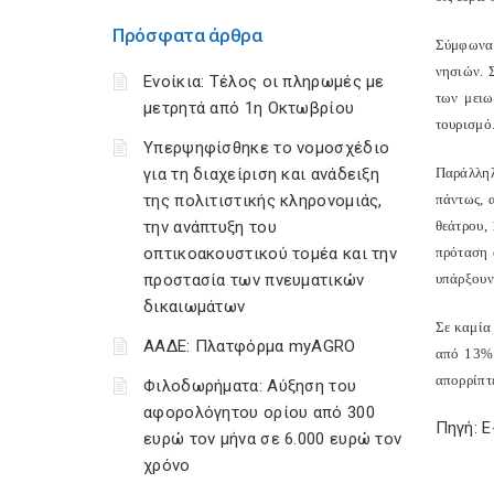
Πρόσφατα άρθρα
Σύμφωνα 
νησιών. 
Ενοίκια: Τέλος οι πληρωμές με
των μειω
μετρητά από 1η Οκτωβρίου
τουρισμό
Υπερψηφίσθηκε το νομοσχέδιο
για τη διαχείριση και ανάδειξη
Παράλληλ
της πολιτιστικής κληρονομιάς,
πάντως, 
την ανάπτυξη του
θεάτρου, 
οπτικοακουστικού τομέα και την
πρόταση 
προστασία των πνευματικών
υπάρξουν
δικαιωμάτων
Σε καμία
ΑΑΔΕ: Πλατφόρμα myAGRO
από 13% 
απορρίπτ
Φιλοδωρήματα: Αύξηση του
αφορολόγητου ορίου από 300
Πηγή: 
ευρώ τον μήνα σε 6.000 ευρώ τον
χρόνο