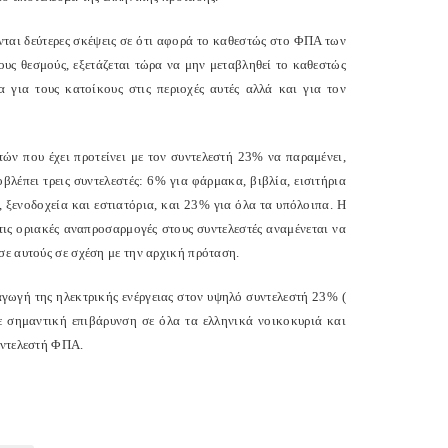
ται δεύτερες σκέψεις σε ότι αφορά το καθεστώς στο ΦΠΑ των
υς θεσμούς, εξετάζεται τώρα να μην μεταβληθεί το καθεστώς
για τους κατοίκους στις περιοχές αυτές αλλά και για τον
ών που έχει προτείνει με τον συντελεστή 23% να παραμένει,
λέπει τρεις συντελεστές: 6% για φάρμακα, βιβλία, εισιτήρια
, ξενοδοχεία και εστιατόρια, και 23% για όλα τα υπόλοιπα. Η
ις οριακές αναπροσαρμογές στους συντελεστές αναμένεται να
σε αυτούς σε σχέση με την αρχική πρόταση.
αγωγή της ηλεκτρικής ενέργειας στον υψηλό συντελεστή 23% (
ε σημαντική επιβάρυνση σε όλα τα ελληνικά νοικοκυριά και
υντελεστή ΦΠΑ.