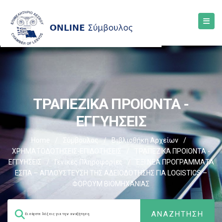
ΤΡΑΠΕΖΙΚΑ ΠΡΟΙΟΝΤΑ -
ΕΓΓΥΗΣΕΙΣ
Home
/
Σύμβουλος
/
Βιβλιοθήκη Αρχείων
/
ΧΡΗΜΑΤΟΔΟΤΗΣΕΙΣ-ΕΠΙΔΟΤΗΣΕΙΣ
/
ΤΡΑΠΕΖΙΚΑ ΠΡΟΙΟΝΤΑ -
ΕΓΓΥΗΣΕΙΣ
/
Γενικές Πληροφορίες
/
ΈΞΙ ΝΕΑ ΠΡΟΓΡΑΜΜΑΤΑ
ΕΣΠΑ – AΠΛΟΥΣΤΕΥΣΗ ΤΗΣ ΑΔΕΙΟΔΟΤΗΣΗΣ ΓΙΑ LOGISTICS –
ΦΟΡΟΥΜ ΒΙΟΜΗΧΑΝΙΑΣ