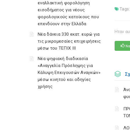
εναλλακτική φορολόγηση
Tags:
εισοδήματος για νέους
φορολογικούς κατοίκους που
επενδύουν στην Ελλάδα
Ηταν αυ
Νέα δάνεια 330 εκατ. ευρώ για
τις μικρομεσαίες επιχειρήσεις
Να
μέσω του ΤΕΠΙΧ ΙΙΙ
Νέα ψηφιακή διαδικασία
«Αναγγελία Πρόσληψης για
Κάλυψη Επειγουσών Αναγκών»
Σ
μέσω κινητού και οδηγίες
χρήσης
Άνο
φυ
ΠΡ
ΤΟ
ΛΟ