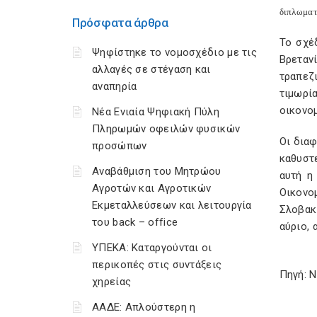
διπλωματ
Πρόσφατα άρθρα
Το σχέ
Ψηφίστηκε το νομοσχέδιο με τις
Βρεταν
αλλαγές σε στέγαση και
τραπεζι
αναπηρία
τιμωρί
οικονο
Νέα Ενιαία Ψηφιακή Πύλη
Πληρωμών οφειλών φυσικών
Οι διαφ
προσώπων
καθυστε
Αναβάθμιση του Μητρώου
αυτή η
Αγροτών και Αγροτικών
Οικονομ
Εκμεταλλεύσεων και λειτουργία
Σλοβακ
του back – office
αύριο, 
ΥΠΕΚΑ: Καταργούνται οι
περικοπές στις συντάξεις
Πηγή: 
χηρείας
ΑΑΔΕ: Απλούστερη η