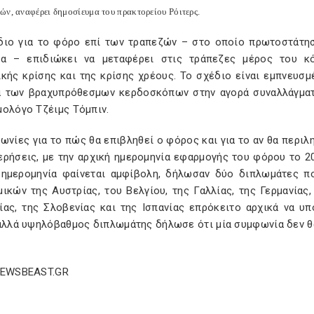
ών, αναφέρει δημοσίευμα του πρακτορείου Ρόιτερς.
διο για το φόρο επί των τραπεζών – στο οποίο πρωτοστάτησα
ία – επιδιώκει να μεταφέρει στις τράπεζες μέρος του κ
κής κρίσης και της κρίσης χρέους. Το σχέδιο είναι εμπνευσμ
α των βραχυπρόθεσμων κερδοσκόπων στην αγορά συναλλάγματ
μολόγο Τζέιμς Τόμπιν.
ωνίες για το πώς θα επιβληθεί ο φόρος και για το αν θα περι
ρήσεις, με την αρχική ημερομηνία εφαρμογής του φόρου το 201
 ημερομηνία φαίνεται αμφίβολη, δήλωσαν δύο διπλωμάτες πο
ικών της Αυστρίας, του Βελγίου, της Γαλλίας, της Γερμανίας,
ίας, της Σλοβενίας και της Ισπανίας επρόκειτο αρχικά να υ
αλλά υψηλόβαθμος διπλωμάτης δήλωσε ότι μία συμφωνία δεν θα
NEWSBEAST.GR