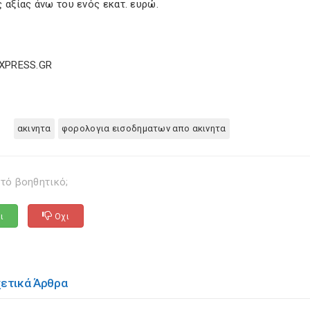
 αξίας άνω του ενός εκατ. ευρώ.
EXPRESS.GR
ακινητα
φορολογια εισοδηματων απο ακινητα
τό βοηθητικό;
ι
Οχι
χετικά Άρθρα