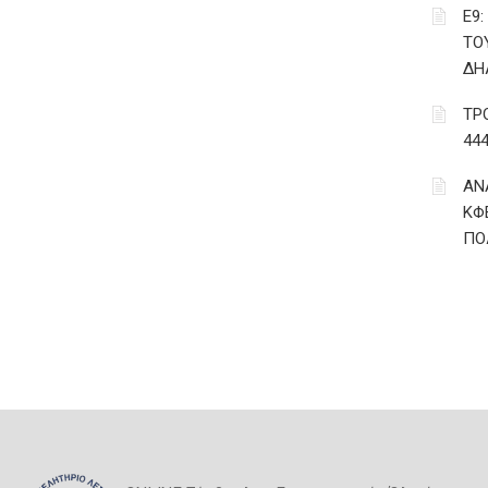
Ε9
ΤΟ
ΔΗ
ΤΡ
44
ΑΝ
ΚΦ
ΠΟ