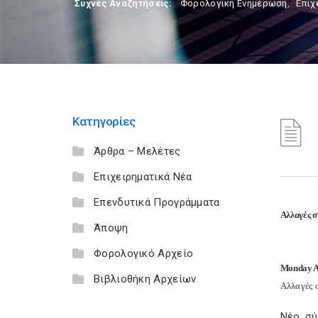
Συχνές Αναζητήσεις:
Φορολογικη Ενημέρωση
,
Επιχ
Κατηγορίες
Άρθρα – Μελέτες
Επιχειρηματικά Νέα
Επενδυτικά Προγράμματα
Αλλαγές σ
Άποψη
Φορολογικό Αρχείο
Monday A
Βιβλιοθήκη Αρχείων
Αλλαγές 
Νέο σύ