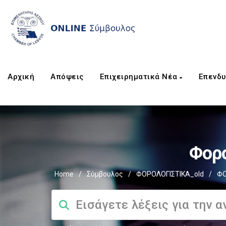
Αρχική
Απόψεις
Επιχειρηματικά Νέα
Επενδυ
Φορο
Home
/
Σύμβουλος
/
ΦΟΡΟΛΟΓΙΣΤΙΚΑ_old
/
ΦΟ