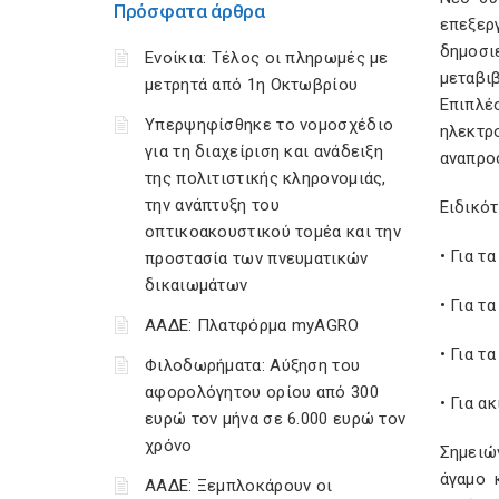
Πρόσφατα άρθρα
επεξερ
δημοσι
Ενοίκια: Τέλος οι πληρωμές με
μεταβιβ
μετρητά από 1η Οκτωβρίου
Επιπλέ
Υπερψηφίσθηκε το νομοσχέδιο
ηλεκτρ
για τη διαχείριση και ανάδειξη
αναπροσ
της πολιτιστικής κληρονομιάς,
την ανάπτυξη του
Ειδικότ
οπτικοακουστικού τομέα και την
• Για τ
προστασία των πνευματικών
δικαιωμάτων
• Για τ
ΑΑΔΕ: Πλατφόρμα myAGRO
• Για τ
Φιλοδωρήματα: Αύξηση του
αφορολόγητου ορίου από 300
• Για α
ευρώ τον μήνα σε 6.000 ευρώ τον
χρόνο
Σημειώ
άγαμο 
ΑΑΔΕ: Ξεμπλοκάρουν οι