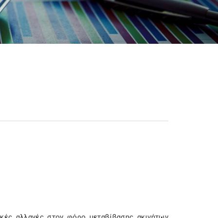
ικές αλλαγές στον φόρο μεταβίβασης ακινήτων