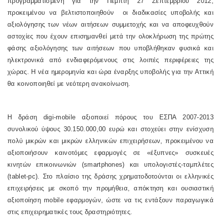
προγραμματισμένη για την Πέμπτη 27 Σεπτεμβρίου 2012,
προκειμένου να βελτιστοποιηθούν οι διαδικασίες υποβολής και
αξιολόγησης των νέων αιτήσεων συμμετοχής και να αποφευχθούν
αστοχίες που έχουν επισημανθεί μετά την ολοκλήρωση της πρώτης
φάσης αξιολόγησης των αιτήσεων που υποβλήθηκαν φυσικά και
ηλεκτρονικά από ενδιαφερόμενους στις λοιπές περιφέρειες της
χώρας. Η νέα ημερομηνία και ώρα έναρξης υποβολής για την Αττική
θα κοινοποιηθεί με νεότερη ανακοίνωση.
Η δράση digi-mobile αξιοποιεί πόρους του ΕΣΠΑ 2007-2013
συνολικού ύψους 30.150.000,00 ευρώ και στοχεύει στην ενίσχυση
πολύ μικρών και μικρών ελληνικών επιχειρήσεων, προκειμένου να
αξιοποιήσουν καινοτόμες εφαρμογές σε «έξυπνες» συσκευές
κινητών επικοινωνιών (smartphones) και υπολογιστές-ταμπλέτες
(tablet-pc). Στο πλαίσιο της δράσης χρηματοδοτούνται οι ελληνικές
επιχειρήσεις με σκοπό την προμήθεια, απόκτηση και ουσιαστική
αξιοποίηση mobile εφαρμογών, ώστε να τις εντάξουν παραγωγικά
στις επιχειρηματικές τους δραστηριότητες.