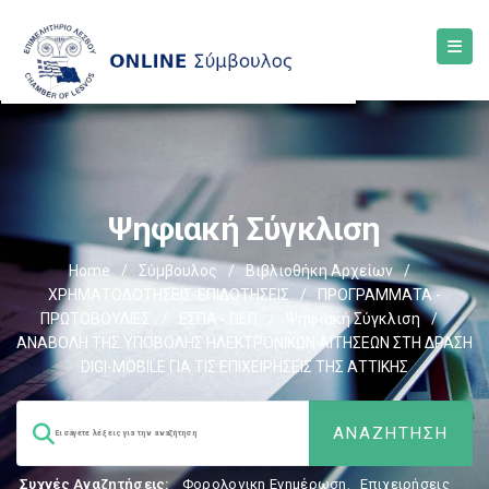
Ψηφιακή Σύγκλιση
Home
/
Σύμβουλος
/
Βιβλιοθήκη Αρχείων
/
ΧΡΗΜΑΤΟΔΟΤΗΣΕΙΣ-ΕΠΙΔΟΤΗΣΕΙΣ
/
ΠΡΟΓΡΑΜΜΑΤΑ -
ΠΡΩΤΟΒΟΥΛΙΕΣ
/
ΕΣΠΑ - ΠΕΠ
/
Ψηφιακή Σύγκλιση
/
ΑΝΑΒΟΛΗ ΤΗΣ ΥΠΟΒΟΛΗΣ ΗΛΕΚΤΡΟΝΙΚΩΝ ΑΙΤΗΣΕΩΝ ΣΤΗ ΔΡΑΣΗ
DIGI-MOBILE ΓΙΑ ΤΙΣ ΕΠΙΧΕΙΡΗΣΕΙΣ ΤΗΣ ΑΤΤΙΚΗΣ
Συχνές Αναζητήσεις:
Φορολογικη Ενημέρωση
,
Επιχειρήσεις