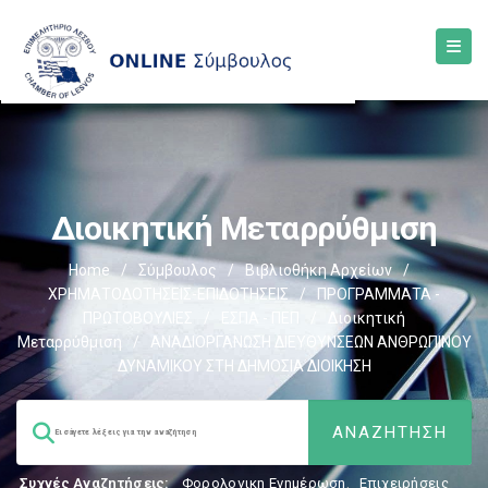
Διοικητική Μεταρρύθμιση
Home
/
Σύμβουλος
/
Βιβλιοθήκη Αρχείων
/
ΧΡΗΜΑΤΟΔΟΤΗΣΕΙΣ-ΕΠΙΔΟΤΗΣΕΙΣ
/
ΠΡΟΓΡΑΜΜΑΤΑ -
ΠΡΩΤΟΒΟΥΛΙΕΣ
/
ΕΣΠΑ - ΠΕΠ
/
Διοικητική
Μεταρρύθμιση
/
ΑΝΑΔΙΟΡΓΑΝΩΣΗ ΔΙΕΥΘΥΝΣΕΩΝ ΑΝΘΡΩΠΙΝΟΥ
ΔΥΝΑΜΙΚΟΥ ΣΤΗ ΔΗΜΟΣΙΑ ΔΙΟΙΚΗΣΗ
Συχνές Αναζητήσεις:
Φορολογικη Ενημέρωση
,
Επιχειρήσεις