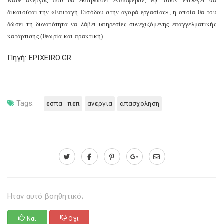
Κάθε άνεργος που θα εκδηλώσει ενδιαφέρον, εφ’ όσον επιλεγεί θα
δικαιούται την «Επιταγή Εισόδου στην αγορά εργασίας», η οποία θα του
δώσει τη δυνατότητα να λάβει υπηρεσίες συνεχιζόμενης επαγγελματικής
κατάρτισης (θεωρία και πρακτική).
Πηγή: EPIXEIRO.GR
Tags:
εσπα - πεπ
ανεργια
απασχοληση
Ηταν αυτό βοηθητικό;
Ναι
Οχι