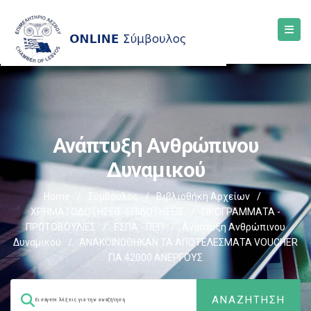
Ανάπτυξη Ανθρώπινου
Δυναμικού
Home
/
Σύμβουλος
/
Βιβλιοθήκη Αρχείων
/
ΧΡΗΜΑΤΟΔΟΤΗΣΕΙΣ-ΕΠΙΔΟΤΗΣΕΙΣ
/
ΠΡΟΓΡΑΜΜΑΤΑ -
ΠΡΩΤΟΒΟΥΛΙΕΣ
/
ΕΣΠΑ - ΠΕΠ
/
Ανάπτυξη Ανθρώπινου
Δυναμικού
/
ΑΝΑΚΟΙΝΩΘΗΚΑΝ ΤΑ ΑΠΟΤΕΛΕΣΜΑΤΑ VOUCHER
ΓΙΑ 42000 ΑΝΕΡΓΟΥΣ