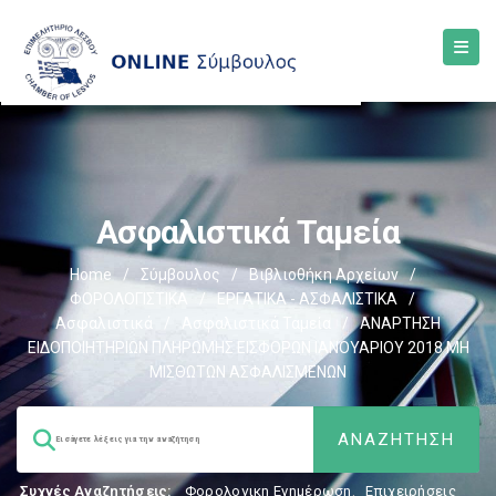
Ασφαλιστικά Ταμεία
Home
/
Σύμβουλος
/
Βιβλιοθήκη Αρχείων
/
ΦΟΡΟΛΟΓΙΣΤΙΚΑ
/
ΕΡΓΑΤΙΚΑ - ΑΣΦΑΛΙΣΤΙΚΑ
/
Ασφαλιστικά
/
Ασφαλιστικά Ταμεία
/
ΑΝΑΡΤΗΣΗ
ΕΙΔΟΠΟΙΗΤΗΡΙΩΝ ΠΛΗΡΩΜΗΣ ΕΙΣΦΟΡΩΝ ΙΑΝΟΥΑΡΙΟΥ 2018 ΜΗ
ΜΙΣΘΩΤΩΝ ΑΣΦΑΛΙΣΜΕΝΩΝ
Συχνές Αναζητήσεις:
Φορολογικη Ενημέρωση
,
Επιχειρήσεις