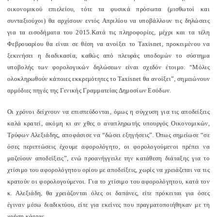
οικονομικού επιελείου, τότε τα φυσικά πρόσωπα (μισθωτοί και
συνταξιούχοι) θα αρχίσουν εντός Απριλίου να υποβάλλουν τις δηλώσεις
για τα εισοδήματα του 2015.Κατά τις πληροφορίες, μέχρι και τα τέλη
Φεβρουαρίου θα είναι σε θέση να ανοίξει το
Taxisnet
, προκειμένου να
ξεκινήσει η διαδικασία, καθώς από πλευράς υποδομών το σύστημα
υποβολής των φορολογικών δηλώσεων είναι σχεδόν έτοιμο. “Μόλις
ολοκληρωθούν κάποιες εκκρεμότητες το
Taxisnet
θα ανοίξει”, σημειώνουν
αρμόδιες πηγές της Γενικής Γραμματείας Δημοσίων Εσόδων.
Οι χρόνοι δείχνουν να επισπεύδονται, όμως η σύγχυση για τις αποδείξεις
καλά κρατεί, ακόμη κι αν χθες ο αναπληρωτής υπουργός Οικονομικών,
Τρύφων Αλεξιάδης, αποφάσισε να “δώσει εξηγήσεις”. Όπως σημείωσε “σε
όσες περιπτώσεις έχουμε αφορολόγητο, οι φορολογούμενοι πρέπει να
μαζεύουν αποδείξεις”, ενώ προανήγγειλε την κατάθεση διάταξης για το
χτίσιμο του αφορολόγητου ορίου με αποδείξεις, χωρίς να χρειάζεται να τις
κρατούν οι φορολογούμενοι. Για το χτίσιμο του αφορολόγητου, κατά τον
κ. Αλεξιάδη, θα χρειάζονται όλες οι δαπάνες, είτε πρόκειται για όσες
έγιναν μέσω διαδικτύου, είτε για εκείνες που πραγματοποιήθηκαν με τη
χρήση κάρτας.