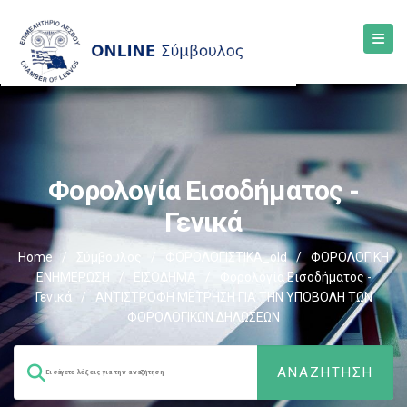
Φορολογία Εισοδήματος -
Γενικά
Home
/
Σύμβουλος
/
ΦΟΡΟΛΟΓΙΣΤΙΚΑ_old
/
ΦΟΡΟΛΟΓΙΚΗ
ΕΝΗΜΕΡΩΣΗ
/
ΕΙΣΟΔΗΜΑ
/
Φορολογία Εισοδήματος -
Γενικά
/
ΑΝΤΙΣΤΡΟΦΗ ΜΕΤΡΗΣΗ ΓΙΑ ΤΗΝ ΥΠΟΒΟΛΗ ΤΩΝ
ΦΟΡΟΛΟΓΙΚΩΝ ΔΗΛΩΣΕΩΝ