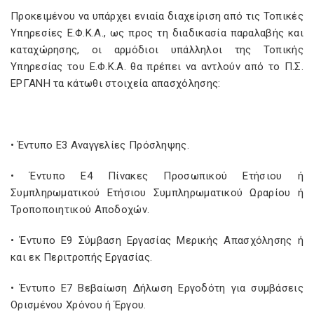
Προκειμένου να υπάρχει ενιαία διαχείριση από τις Τοπικές
Υπηρεσίες Ε.Φ.Κ.Α., ως προς τη διαδικασία παραλαβής και
καταχώρησης, οι αρμόδιοι υπάλληλοι της Τοπικής
Υπηρεσίας του Ε.Φ.Κ.Α. θα πρέπει να αντλούν από το Π.Σ.
ΕΡΓΑΝΗ τα κάτωθι στοιχεία απασχόλησης:
• Έντυπο Ε3 Αναγγελίες Πρόσληψης.
• Έντυπο Ε4 Πίνακες Προσωπικού Ετήσιου ή
Συμπληρωματικού Ετήσιου Συμπληρωματικού Ωραρίου ή
Τροποποιητικού Αποδοχών.
• Έντυπο Ε9 Σύμβαση Εργασίας Μερικής Απασχόλησης ή
και εκ Περιτροπής Εργασίας.
• Έντυπο Ε7 Βεβαίωση Δήλωση Εργοδότη για συμβάσεις
Ορισμένου Χρόνου ή Έργου.