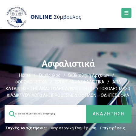
Ασφαλιστικά
Home
/
Σύμβουλος
/
Βιβλιοθήκη Αρχείων
/
ΦΟΡΟΛΟΓΙΣΤΙΚΑ
/
ΕΡΓΑΤΙΚΑ - ΑΣΦΑΛΙΣΤΙΚΑ
/
ΑΠΔ:
ΚΑΤΑΡΓΗΣΗ ΤΗΣ ΑΝΑΣΤΟΛΗΣ ΔΥΝΑΤΟΤΗΤΑΣ ΥΠΟΒΟΛΗΣ ΜΕΣΩ
ΔΙΑΔΙΚΤΥΟΥ ΛΟΓΩ ΛΗΞΙΠΡΟΘΕΣΜΩΝ ΟΦΕΙΛΩΝ – ΟΔΗΓΙΕΣ ΕΦΚΑ
Συχνές Αναζητήσεις:
Φορολογικη Ενημέρωση
,
Επιχειρήσεις