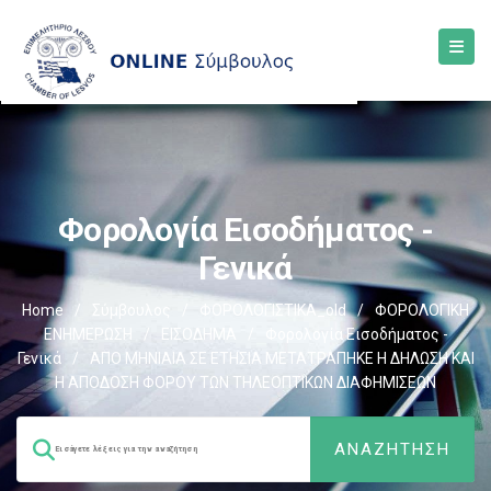
Φορολογία Εισοδήματος -
Γενικά
Home
/
Σύμβουλος
/
ΦΟΡΟΛΟΓΙΣΤΙΚΑ_old
/
ΦΟΡΟΛΟΓΙΚΗ
ΕΝΗΜΕΡΩΣΗ
/
ΕΙΣΟΔΗΜΑ
/
Φορολογία Εισοδήματος -
Γενικά
/
ΑΠΟ ΜΗΝΙΑΙΑ ΣΕ ΕΤΗΣΙΑ ΜΕΤΑΤΡΑΠΗΚΕ Η ΔΗΛΩΣΗ ΚΑΙ
Η ΑΠΟΔΟΣΗ ΦΟΡΟΥ ΤΩΝ ΤΗΛΕΟΠΤΙΚΩΝ ΔΙΑΦΗΜΙΣΕΩΝ