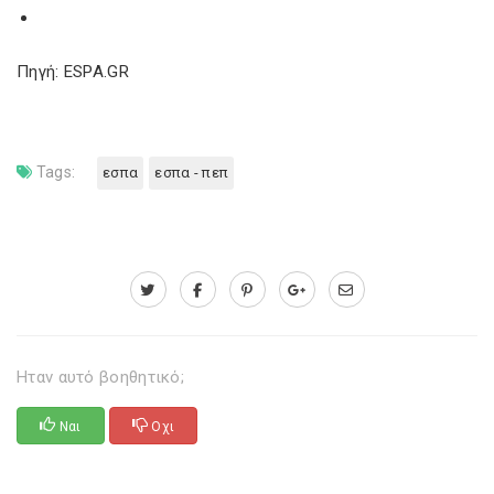
Πηγή: ESPA.GR
Tags:
εσπα
εσπα - πεπ
Ηταν αυτό βοηθητικό;
Ναι
Οχι