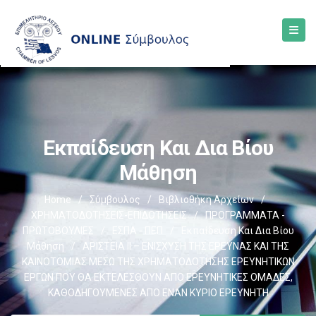
Εκπαίδευση Και Δια Βίου
Μάθηση
Home
/
Σύμβουλος
/
Βιβλιοθήκη Αρχείων
/
ΧΡΗΜΑΤΟΔΟΤΗΣΕΙΣ-ΕΠΙΔΟΤΗΣΕΙΣ
/
ΠΡΟΓΡΑΜΜΑΤΑ -
ΠΡΩΤΟΒΟΥΛΙΕΣ
/
ΕΣΠΑ - ΠΕΠ
/
Εκπαίδευση Και Δια Βίου
Μάθηση
/
ΑΡΙΣΤΕΙΑ ΙΙ – ΕΝΙΣΧΥΣΗ ΤΗΣ ΕΡΕΥΝΑΣ ΚΑΙ ΤΗΣ
ΚΑΙΝΟΤΟΜΙΑΣ ΜΕΣΩ ΤΗΣ ΧΡΗΜΑΤΟΔΟΤΗΣΗΣ ΕΡΕΥΝΗΤΙΚΩΝ
ΕΡΓΩΝ ΠΟΥ ΘΑ ΕΚΤΕΛΕΣΘΟΥΝ ΑΠΟ ΕΡΕΥΝΗΤΙΚΕΣ ΟΜΑΔΕΣ,
ΚΑΘΟΔΗΓΟΥΜΕΝΕΣ ΑΠΟ ΕΝΑΝ ΚΥΡΙΟ ΕΡΕΥΝΗΤΗ