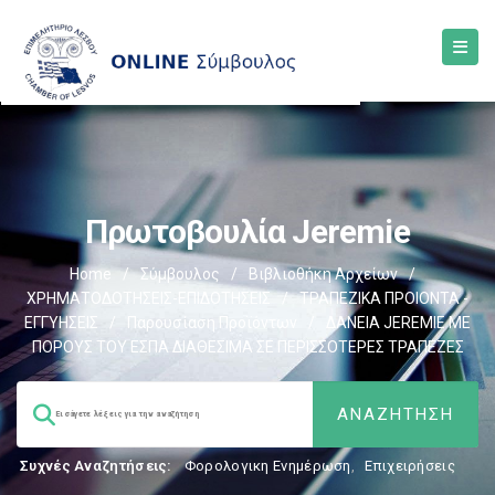
Πρωτοβουλία Jeremie
Home
/
Σύμβουλος
/
Βιβλιοθήκη Αρχείων
/
ΧΡΗΜΑΤΟΔΟΤΗΣΕΙΣ-ΕΠΙΔΟΤΗΣΕΙΣ
/
ΤΡΑΠΕΖΙΚΑ ΠΡΟΙΟΝΤΑ -
ΕΓΓΥΗΣΕΙΣ
/
Παρουσίαση Προϊόντων
/
ΔΑΝΕΙΑ JEREMIE ΜΕ
ΠΟΡΟΥΣ ΤΟΥ ΕΣΠΑ ΔΙΑΘΕΣΙΜΑ ΣΕ ΠΕΡΙΣΣΟΤΕΡΕΣ ΤΡΑΠΕΖΕΣ
Συχνές Αναζητήσεις:
Φορολογικη Ενημέρωση
,
Επιχειρήσεις