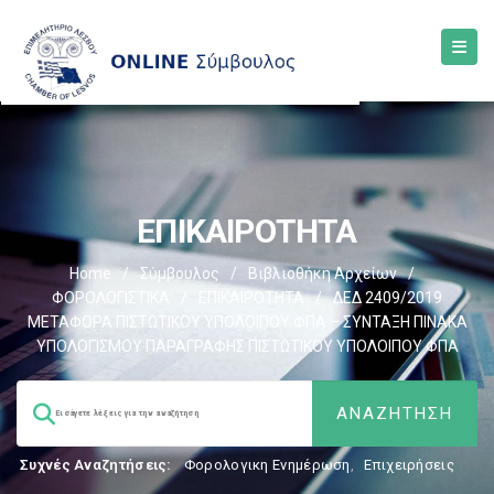
ΕΠΙΚΑΙΡΟΤΗΤΑ
Home
/
Σύμβουλος
/
Βιβλιοθήκη Αρχείων
/
ΦΟΡΟΛΟΓΙΣΤΙΚΑ
/
ΕΠΙΚΑΙΡΟΤΗΤΑ
/
ΔΕΔ 2409/2019
ΜΕΤΑΦΟΡΑ ΠΙΣΤΩΤΙΚΟΥ ΥΠΟΛΟΙΠΟΥ ΦΠΑ – ΣΥΝΤΑΞΗ ΠΙΝΑΚΑ
ΥΠΟΛΟΓΙΣΜΟΥ ΠΑΡΑΓΡΑΦΗΣ ΠΙΣΤΩΤΙΚΟΥ ΥΠΟΛΟΙΠΟΥ ΦΠΑ
Συχνές Αναζητήσεις:
Φορολογικη Ενημέρωση
,
Επιχειρήσεις