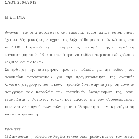
ΣΛΟΤ 2864/2019
ΕΡΩΤΗΜΑ
Ανώνυμη εταιρεία παραγωγής και εμπορίας εξαρτημάτων αυτοκινήτων
έχει υψηλές τραπεζικές υποχρεώσεις, ληξιπρόθεσμες στο σύνολό τους από
το 2008. Η τράπεζα έχει μεταφέρει τις απαιτήσεις της σε οριστική
καθυστέρηση το 2010 και σταμάτησε να εκδίδει παραστατικά χρέωσης
ληξιπρόθεσμων τόκων.
Σε ερώτηση της επιχείρησης προς την τράπεζα για την έκδοση του
αναγκαίου παραστατικού, για την πραγματοποίηση της σχετικής
λογιστικής εγγραφής των τόκων, η τράπεζα δίνει στην επιχείρηση μόνο τα
αντίγραφα των καρτελών των τραπεζικών λογαριασμών της, όπου
εμφανίζεται ο λογισμός τόκων, και μάλιστα επί των συσσωρευμένων
τόκων των προηγούμενων ετών, με αποτέλεσμα τη σημαντική διόγκωση
των απαιτήσεών της.
Ερώτηση:
1) Δικαιούται η τράπεζα να λογίζει τόκους υπερημερίας και επί των τόκων