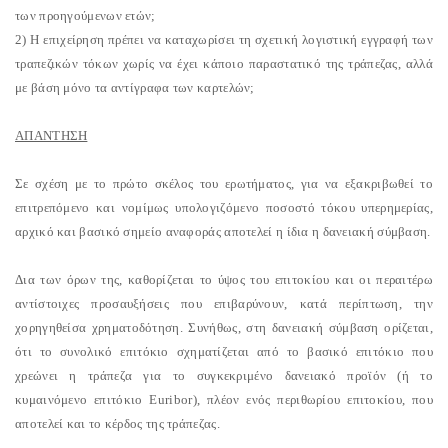
των προηγούμενων ετών;
2) Η επιχείρηση πρέπει να καταχωρίσει τη σχετική λογιστική εγγραφή των
τραπεζικών τόκων χωρίς να έχει κάποιο παραστατικό της τράπεζας, αλλά
με βάση μόνο τα αντίγραφα των καρτελών;
ΑΠΑΝΤΗΣΗ
Σε σχέση με το πρώτο σκέλος του ερωτήματος, για να εξακριβωθεί το
επιτρεπόμενο και νομίμως υπολογιζόμενο ποσοστό τόκου υπερημερίας,
αρχικό και βασικό σημείο αναφοράς αποτελεί η ίδια η δανειακή σύμβαση.
Δια των όρων της, καθορίζεται το ύψος του επιτοκίου και οι περαιτέρω
αντίστοιχες προσαυξήσεις που επιβαρύνουν, κατά περίπτωση, την
χορηγηθείσα χρηματοδότηση. Συνήθως, στη δανειακή σύμβαση ορίζεται,
ότι το συνολικό επιτόκιο σχηματίζεται από το βασικό επιτόκιο που
χρεώνει η τράπεζα για το συγκεκριμένο δανειακό προϊόν (ή το
κυμαινόμενο επιτόκιο Euribor), πλέον ενός περιθωρίου επιτοκίου, που
αποτελεί και το κέρδος της τράπεζας.