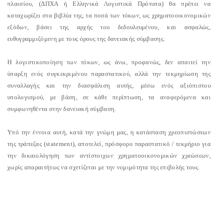
πλαισίου, (ΔΠΧΑ ή Ελληνικά Λογιστικά Πρότυπα) θα πρέπει να
καταχωρίζει στα βιβλία της, τα ποσά των τόκων, ως χρηματοοικονομικών
εξόδων, βάσει της αρχής του δεδουλευμένου, και ασφαλώς,
ευθυγραμμιζόμενη με τους όρους της δανειακής σύμβασης.
Η λογιστικοποίηση των τόκων, ως άνω, προφανώς, δεν απαιτεί την
ύπαρξη ενός συγκεκριμένου παραστατικού, αλλά την τεκμηρίωση της
συναλλαγής και την διασφάλιση αυτής, μέσω ενός αξιόπιστου
υπολογισμού, με βάση, σε κάθε περίπτωση, τα αναφερόμενα και
συμφωνηθέντα στην δανειακή σύμβαση.
Υπό την έννοια αυτή, κατά την γνώμη μας, η κατάσταση χρεοπιστώσεων
της τράπεζας (statement), αποτελεί, πρόσφορο παραστατικό / τεκμήριο για
την δικαιολόγηση των αντίστοιχων χρηματοοικονομικών χρεώσεων,
χωρίς απαραιτήτως να σχετίζεται με την νομιμότητα της επιβολής τους.