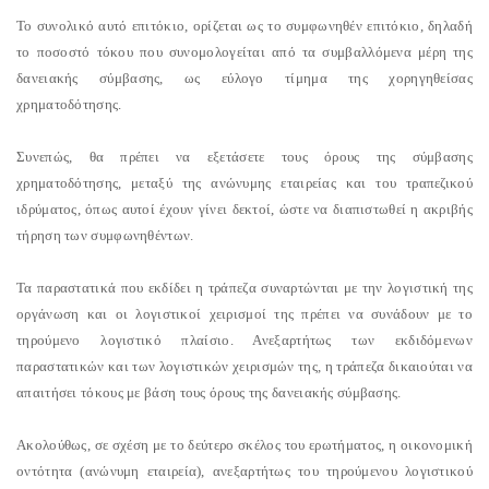
Το συνολικό αυτό επιτόκιο, ορίζεται ως το συμφωνηθέν επιτόκιο, δηλαδή
το ποσοστό τόκου που συνομολογείται από τα συμβαλλόμενα μέρη της
δανειακής σύμβασης, ως εύλογο τίμημα της χορηγηθείσας
χρηματοδότησης.
Συνεπώς, θα πρέπει να εξετάσετε τους όρους της σύμβασης
χρηματοδότησης, μεταξύ της ανώνυμης εταιρείας και του τραπεζικού
ιδρύματος, όπως αυτοί έχουν γίνει δεκτοί, ώστε να διαπιστωθεί η ακριβής
τήρηση των συμφωνηθέντων.
Τα παραστατικά που εκδίδει η τράπεζα συναρτώνται με την λογιστική της
οργάνωση και οι λογιστικοί χειρισμοί της πρέπει να συνάδουν με το
τηρούμενο λογιστικό πλαίσιο. Ανεξαρτήτως των εκδιδόμενων
παραστατικών και των λογιστικών χειρισμών της, η τράπεζα δικαιούται να
απαιτήσει τόκους με βάση τους όρους της δανειακής σύμβασης.
Ακολούθως, σε σχέση με το δεύτερο σκέλος του ερωτήματος, η οικονομική
οντότητα (ανώνυμη εταιρεία), ανεξαρτήτως του τηρούμενου λογιστικού