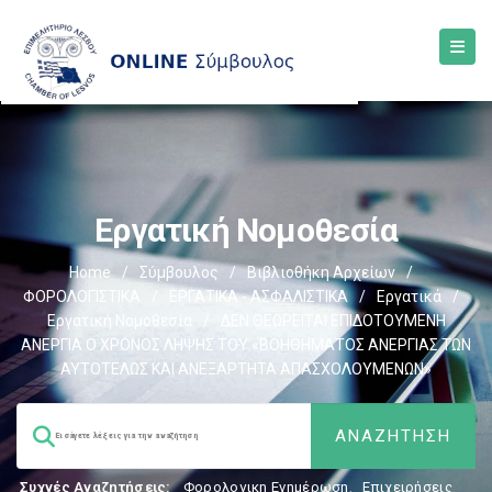
Εργατική Νομοθεσία
Home
/
Σύμβουλος
/
Βιβλιοθήκη Αρχείων
/
ΦΟΡΟΛΟΓΙΣΤΙΚΑ
/
ΕΡΓΑΤΙΚΑ - ΑΣΦΑΛΙΣΤΙΚΑ
/
Εργατικά
/
Εργατική Νομοθεσία
/
ΔΕΝ ΘΕΩΡΕΙΤΑΙ ΕΠΙΔΟΤΟΥΜΕΝΗ
ΑΝΕΡΓΙΑ Ο ΧΡΟΝΟΣ ΛΗΨΗΣ ΤΟΥ «ΒΟΗΘΗΜΑΤΟΣ ΑΝΕΡΓΙΑΣ ΤΩΝ
ΑΥΤΟΤΕΛΩΣ ΚΑΙ ΑΝΕΞΑΡΤΗΤΑ ΑΠΑΣΧΟΛΟΥΜΕΝΩΝ»
Συχνές Αναζητήσεις:
Φορολογικη Ενημέρωση
,
Επιχειρήσεις