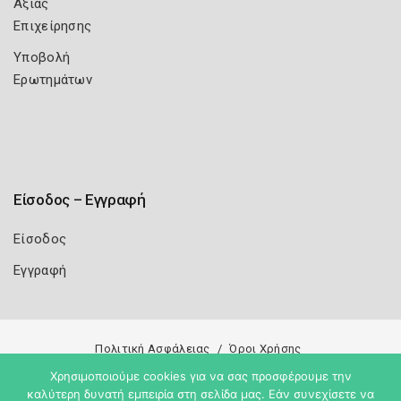
Αξίας
Επιχείρησης
Υποβολή
Ερωτημάτων
Είσοδος – Εγγραφή
Είσοδος
Εγγραφή
Πολιτική Ασφάλειας
Όροι Χρήσης
Χρησιμοποιούμε cookies για να σας προσφέρουμε την
Copyright 2026
Knowledge A.E.
καλύτερη δυνατή εμπειρία στη σελίδα μας. Εάν συνεχίσετε να