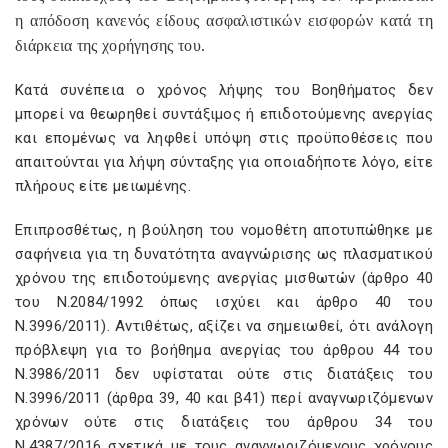
η απόδοση κανενός είδους ασφαλιστικών εισφορών κατά τη
διάρκεια της χορήγησης του.
Κατά συνέπεια ο χρόνος λήψης του Βοηθήματος δεν
μπορεί να θεωρηθεί συντάξιμος ή επιδοτούμενης ανεργίας
και επομένως να ληφθεί υπόψη στις προϋποθέσεις που
απαιτούνται για λήψη σύνταξης για οποιαδήποτε λόγο, είτε
πλήρους είτε μειωμένης.
Επιπροσθέτως, η βούληση του νομοθέτη αποτυπώθηκε με
σαφήνεια για τη δυνατότητα αναγνώρισης ως πλασματικού
χρόνου της επιδοτούμενης ανεργίας μισθωτών (άρθρο 40
του Ν.2084/1992 όπως ισχύει και άρθρο 40 του
Ν.3996/2011). Αντιθέτως, αξίζει να σημειωθεί, ότι ανάλογη
πρόβλεψη για το βοήθημα ανεργίας του άρθρου 44 του
Ν.3986/2011 δεν υφίσταται ούτε στις διατάξεις του
Ν.3996/2011 (άρθρα 39, 40 και β41) περί αναγνωριζόμενων
χρόνων ούτε στις διατάξεις του άρθρου 34 του
Ν.4387/2016 σχετικά με τους αναγνωριζόμενους χρόνους