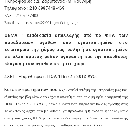
Πληροφορίες : Δ. Ζορμπάνος -Μ. Κουνάβη
Τηλέφωνο : 210 6987448-469
FAX
:
210 6987408
Email
:
vat
–
customs
@2001.
syzefxis
.
gov
.
gr
ΘΕΜΑ : Διαδικασία απαλλαγής από το ΦΠΑ των
παραδόσεων αγαθών από εγκατεστημένο στο
εσωτερικό της χώρας μας πωλητή σε εγκατεστημένο
σε άλλο κράτος μέλος αγοραστή και την απευθείας
εξαγωγή των αγαθών σε Τρίτη χώρα.
ΣΧΕΤ : Η αριθ. πρωτ. ΠΟΛ.1167/2.7.2013 ΔΥΟ.
Κατόπιν ερωτημάτων που έχ
o
υν τεθεί υπόψη της υπηρεσίας μας και
εξαιτίας προβλημάτων που έχουν ανακύψει από την μη ορθή εφαρμογή της
ΠΟΛ.1167/2.7.2013 ΔΥΟ, όπως η κατάθεση παραστατικών εξαγωγής στις
Τελωνειακές αρχές από μη δικαιούχα πρόσωπα ή η έκδοση φορολογικών
στοιχείων χωρίς ΦΠΑ για τα οποία δεν παρέχεται δυνατότητα απαλλαγής
από τους οικονομικούς φορείς, υπενθυμίζονται τα ακόλουθα: