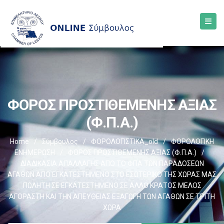
ΦΟΡΟΣ ΠΡΟΣΤΙΘΕΜΕΝΗΣ ΑΞΙΑΣ
(Φ.Π.Α.)
Home
/
Σύμβουλος
/
ΦΟΡΟΛΟΓΙΣΤΙΚΑ_old
/
ΦΟΡΟΛΟΓΙΚΗ
ΕΝΗΜΕΡΩΣΗ
/
ΦΟΡΟΣ ΠΡΟΣΤΙΘΕΜΕΝΗΣ ΑΞΙΑΣ (Φ.Π.Α.)
/
ΔΙΑΔΙΚΑΣΙΑ ΑΠΑΛΛΑΓΗΣ ΑΠΟ ΤΟ ΦΠΑ ΤΩΝ ΠΑΡΑΔΟΣΕΩΝ
ΑΓΑΘΩΝ ΑΠΟ ΕΓΚΑΤΕΣΤΗΜΕΝΟ ΣΤΟ ΕΣΩΤΕΡΙΚΟ ΤΗΣ ΧΩΡΑΣ ΜΑΣ
ΠΩΛΗΤΗ ΣΕ ΕΓΚΑΤΕΣΤΗΜΕΝΟ ΣΕ ΑΛΛΟ ΚΡΑΤΟΣ ΜΕΛΟΣ
ΑΓΟΡΑΣΤΗ ΚΑΙ ΤΗΝ ΑΠΕΥΘΕΙΑΣ ΕΞΑΓΩΓΗ ΤΩΝ ΑΓΑΘΩΝ ΣΕ ΤΡΙΤΗ
ΧΩΡΑ