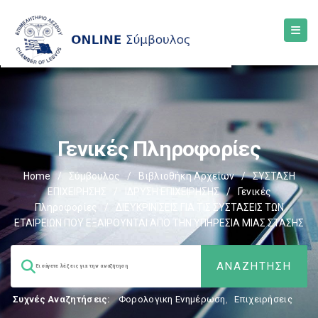
Γενικές Πληροφορίες
Home
/
Σύμβουλος
/
Βιβλιοθήκη Αρχείων
/
ΣΥΣΤΑΣΗ
ΕΠΙΧΕΙΡΗΣΗΣ
/
ΙΔΡΥΣΗ ΕΠΙΧΕΙΡΗΣΗΣ
/
Γενικές
Πληροφορίες
/
ΔΙΕΥΚΡΙΝΙΣΕΙΣ ΓΙΑ ΤΙΣ ΣΥΣΤΑΣΕΙΣ ΤΩΝ
ΕΤΑΙΡΕΙΩΝ ΠΟΥ ΕΞΑΙΡΟΥΝΤΑΙ ΑΠΟ ΤΗΝ ΥΠΗΡΕΣΙΑ ΜΙΑΣ ΣΤΑΣΗΣ
Συχνές Αναζητήσεις:
Φορολογικη Ενημέρωση
,
Επιχειρήσεις