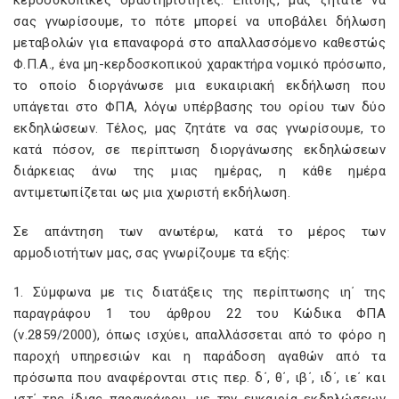
κερδοσκοπικές δραστηριότητες. Επίσης, μας ζητάτε να
σας γνωρίσουμε, το πότε μπορεί να υποβάλει δήλωση
μεταβολών για επαναφορά στο απαλλασσόμενο καθεστώς
Φ.Π.Α., ένα μη-κερδοσκοπικού χαρακτήρα νομικό πρόσωπο,
το οποίο διοργάνωσε μια ευκαιριακή εκδήλωση που
υπάγεται στο ΦΠΑ, λόγω υπέρβασης του ορίου των δύο
εκδηλώσεων. Τέλος, μας ζητάτε να σας γνωρίσουμε, το
κατά πόσον, σε περίπτωση διοργάνωσης εκδηλώσεων
διάρκειας άνω της μιας ημέρας, η κάθε ημέρα
αντιμετωπίζεται ως μια χωριστή εκδήλωση.
Σε απάντηση των ανωτέρω, κατά το μέρος των
αρμοδιοτήτων μας, σας γνωρίζουμε τα εξής:
1. Σύμφωνα με τις διατάξεις της περίπτωσης ιη΄ της
παραγράφου 1 του άρθρου 22 του Κώδικα ΦΠΑ
(ν.2859/2000), όπως ισχύει, απαλλάσσεται από το φόρο η
παροχή υπηρεσιών και η παράδοση αγαθών από τα
πρόσωπα που αναφέρονται στις περ. δ΄, θ΄, ιβ΄, ιδ΄, ιε΄ και