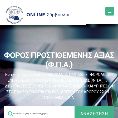
ΦΟΡΟΣ ΠΡΟΣΤΙΘΕΜΕΝΗΣ ΑΞΙΑΣ
(Φ.Π.Α.)
Home
/
Σύμβουλος
/
ΦΟΡΟΛΟΓΙΣΤΙΚΑ_old
/
ΦΟΡΟΛΟΓΙΚΗ
ΕΝΗΜΕΡΩΣΗ
/
ΦΟΡΟΣ ΠΡΟΣΤΙΘΕΜΕΝΗΣ ΑΞΙΑΣ (Φ.Π.Α.)
/
ΔΙΕΥΚΡΙΝΙΣΕΙΣ ΩΣ ΠΡΟΣ ΤΗΝ ΑΠΑΛΛΑΓΗ ΑΓΑΘΩΝ ΚΑΙ ΥΠΗΡΕΣΙΩΝ
ΣΤΟ ΠΛΑΙΣΙΟ ΕΥΚΑΙΡΙΑΚΩΝ ΕΚΔΗΛΩΣΕΩΝ ΤΟΥ ΑΡΘΡΟΥ 22.1.ΙΗ΄
ΤΟΥ ΚΩΔΙΚΑ Φ.Π.Α.