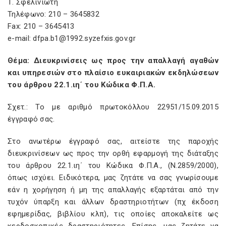
Τ. Σφελινιώτη
Τηλέφωνο: 210 – 3645832
Fax: 210 – 3645413
e-mail: dfpa.b1@1992.syzefxis.gov.gr
Θέμα: Διευκρινίσεις ως προς την απαλλαγή αγαθών
και υπηρεσιών στο πλαίσιο ευκαιριακών εκδηλώσεων
του άρθρου 22.1.ιη΄ του Κώδικα Φ.Π.Α.
Σχετ.: Το με αριθμό πρωτοκόλλου 22951/15.09.2015
έγγραφό σας.
Στο ανωτέρω έγγραφό σας, αιτείστε της παροχής
διευκρινίσεων ως προς την ορθή εφαρμογή της διάταξης
του άρθρου 22.1.ιη΄ του Κώδικα Φ.Π.Α., (Ν.2859/2000),
όπως ισχύει. Ειδικότερα, μας ζητάτε να σας γνωρίσουμε
εάν η χορήγηση ή μη της απαλλαγής εξαρτάται από την
τυχόν ύπαρξη και άλλων δραστηριοτήτων (πχ έκδοση
εφημερίδας, βιβλίου κλπ), τις οποίες αποκαλείτε ως