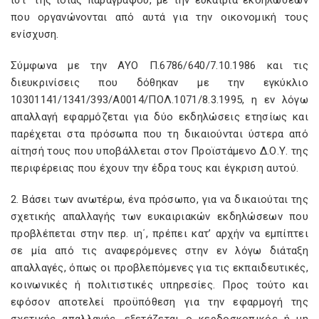
ιστ΄ της ίδιας παραγράφου, με την ευκαιρία εκδηλώσεων
που οργανώνονται από αυτά για την οικονομική τους
ενίσχυση.
Σύμφωνα με την ΑΥΟ Π.6786/640/7.10.1986 και τις
διευκρινίσεις που δόθηκαν με την εγκύκλιο
10301141/1341/393/Α0014/ΠΟΛ.1071/8.3.1995, η εν λόγω
απαλλαγή εφαρμόζεται για δύο εκδηλώσεις ετησίως και
παρέχεται στα πρόσωπα που τη δικαιούνται ύστερα από
αίτησή τους που υποβάλλεται στον Προϊστάμενο Δ.Ο.Υ. της
περιφέρειας που έχουν την έδρα τους και έγκριση αυτού.
2. Βάσει των ανωτέρω, ένα πρόσωπο, για να δικαιούται της
σχετικής απαλλαγής των ευκαιριακών εκδηλώσεων που
προβλέπεται στην περ. ιη΄, πρέπει κατ’ αρχήν να εμπίπτει
σε μία από τις αναφερόμενες στην εν λόγω διάταξη
απαλλαγές, όπως οι προβλεπόμενες για τις εκπαιδευτικές,
κοινωνικές ή πολιτιστικές υπηρεσίες. Προς τούτο και
εφόσον αποτελεί προϋπόθεση για την εφαρμογή της