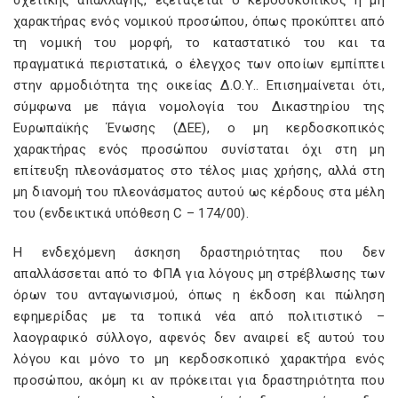
σχετικής απαλλαγής, εξετάζεται ο κερδοσκοπικός ή μη
χαρακτήρας ενός νομικού προσώπου, όπως προκύπτει από
τη νομική του μορφή, το καταστατικό του και τα
πραγματικά περιστατικά, ο έλεγχος των οποίων εμπίπτει
στην αρμοδιότητα της οικείας Δ.Ο.Υ.. Επισημαίνεται ότι,
σύμφωνα με πάγια νομολογία του Δικαστηρίου της
Ευρωπαϊκής Ένωσης (ΔΕΕ), ο μη κερδοσκοπικός
χαρακτήρας ενός προσώπου συνίσταται όχι στη μη
επίτευξη πλεονάσματος στο τέλος μιας χρήσης, αλλά στη
μη διανομή του πλεονάσματος αυτού ως κέρδους στα μέλη
του (ενδεικτικά υπόθεση C – 174/00).
Η ενδεχόμενη άσκηση δραστηριότητας που δεν
απαλλάσσεται από το ΦΠΑ για λόγους μη στρέβλωσης των
όρων του ανταγωνισμού, όπως η έκδοση και πώληση
εφημερίδας με τα τοπικά νέα από πολιτιστικό –
λαογραφικό σύλλογο, αφενός δεν αναιρεί εξ αυτού του
λόγου και μόνο το μη κερδοσκοπικό χαρακτήρα ενός
προσώπου, ακόμη κι αν πρόκειται για δραστηριότητα που