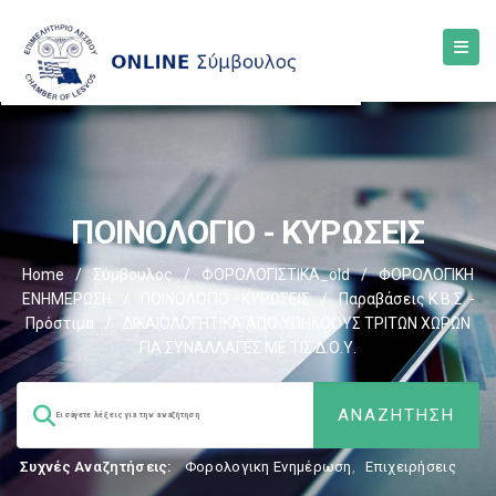
ΠΟΙΝΟΛΟΓΙΟ - ΚΥΡΩΣΕΙΣ
Home
/
Σύμβουλος
/
ΦΟΡΟΛΟΓΙΣΤΙΚΑ_old
/
ΦΟΡΟΛΟΓΙΚΗ
ΕΝΗΜΕΡΩΣΗ
/
ΠΟΙΝΟΛΟΓΙΟ - ΚΥΡΩΣΕΙΣ
/
Παραβάσεις Κ.Β.Σ. -
Πρόστιμα
/
ΔΙΚΑΙΟΛΟΓΗΤΙΚΑ ΑΠΟ ΥΠΗΚΟΟΥΣ ΤΡΙΤΩΝ ΧΩΡΩΝ
ΓΙΑ ΣΥΝΑΛΛΑΓΕΣ ΜΕ ΤΙΣ Δ.Ο.Υ.
Συχνές Αναζητήσεις:
Φορολογικη Ενημέρωση
,
Επιχειρήσεις