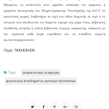
Μητρώου, να επιδεικνύει στον αρμόδιο υπάλληλο του τμήματος ή
γραφείου Διοικητικής και Μηχανογραφικής Υποστήριξης της Δ.Ο.Υ. σε
πρωτότυπη μορφή, διαβατήριο σε ισχύ και άδεια διαμονής σε ισχύ ή το
στοιχείο που αποδεικνύει ότι διαμένει νόμιμα στη χώρα όπως, βεβαίωση
κατάθεσης αίτησης ή ειδική βεβαίωση νόμιμης παραμονής, σύμφωνα με
την ισχύουσα κάθε φορά νομοθεσία και να καταθέτει ευκρινή
φωτοαντίγραφα αυτών.
Πηγή: TAXHEAVEN
Tags:
ασφαλιστικες εισφορες
φορολογια εισοδηματος φυσικων προσωπων