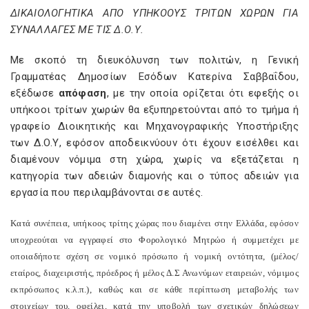
ΔΙΚΑΙΟΛΟΓΗΤΙΚΑ ΑΠΟ ΥΠΗΚΟΟΥΣ ΤΡΙΤΩΝ ΧΩΡΩΝ ΓΙΑ
ΣΥΝΑΛΛΑΓΕΣ ΜΕ ΤΙΣ Δ.Ο.Υ.
Με σκοπό τη διευκόλυνση των πολιτών, η Γενική
Γραμματέας Δημοσίων Εσόδων Κατερίνα Σαββαΐδου,
εξέδωσε
απόφαση
, με την οποία ορίζεται ότι εφεξής οι
υπήκοοι τρίτων χωρών θα εξυπηρετούνται από το τμήμα ή
γραφείο Διοικητικής και Μηχανογραφικής Υποστήριξης
των Δ.Ο.Υ, εφόσον αποδεικνύουν ότι έχουν εισέλθει και
διαμένουν νόμιμα στη χώρα, χωρίς να εξετάζεται η
κατηγορία των αδειών διαμονής και ο τύπος αδειών για
εργασία που περιλαμβάνονται σε αυτές.
Κατά συνέπεια, υπήκοος τρίτης χώρας που διαμένει στην Ελλάδα, εφόσον
υποχρεούται να εγγραφεί στο Φορολογικό Μητρώο ή συμμετέχει με
οποιαδήποτε σχέση σε νομικό πρόσωπο ή νομική οντότητα, (μέλος/
εταίρος, διαχειριστής, πρόεδρος ή μέλος Δ.Σ Ανωνύμων εταιρειών, νόμιμος
εκπρόσωπος κ.λ.π.), καθώς και σε κάθε περίπτωση μεταβολής των
στοιχείων του, οφείλει, κατά την υποβολή των σχετικών δηλώσεων