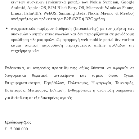
κινητών συσκευών (ενδεικτικά μεταξύ των
Nokia
Symbian
,
Google
Android
,
Apple
iOS
,
RIM
BlackBerry
OS
,
Microsoft
Windows
Phone
,
Linux
,
Palm
/
HP
'
s
WebOS
,
Samsung
Bada
,
Nokia
Maemo
&
MeeGo
)
ανεξαρτήτως αν πρόκειται για Β2Β/Β2Ε ή Β2
C
χρήση.
υποχρεωτικώς παρέχουν διάδραση (
interactivity
) με τον χρήστη των
συσκευών κινητών επικοινωνιών και δεν περιορίζονται σε μονόδρομη
προώθηση πληροφοριών. Ως εφαρμογή
web
mobile
portal
δεν νοείται
καμία στατική παρουσίαση περιεχομένου,
online
φυλλάδια της
επιχείρησης κλπ.
Ενδεικτικά, οι υπηρεσίες προστιθέμενης αξίας δύναται να αφορούν σε
διαφορετικά θεματικά αντικείμενα και τομείς όπως Υγεία,
Επιχειρηματικότητα, Περιβάλλον, Πολιτισμός, Ψυχαγωγία, Τουρισμός,
Πολιτισμός, Μεταφορές, Εστίαση. Ενθαρρύνεται η ανάπτυξη υπηρεσιών
για διείσδυση σε εξειδικευμένες αγορές.
Προϋπολογισμός
€ 15.000.000