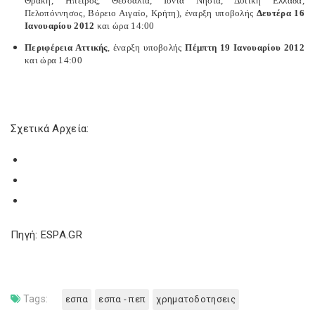
Θράκη, Ήπειρος, Θεσσαλία, Ιόνια Νησιά, Δυτική Ελλάδα,
Πελοπόννησος, Βόρειο Αιγαίο, Κρήτη), έναρξη υποβολής
Δευτέρα 16
Ιανουαρίου 2012
και ώρα 14:00
Περιφέρεια Αττικής
, έναρξη υποβολής
Πέμπτη 19 Ιανουαρίου 2012
και ώρα 14:00
Σχετικά Αρχεία:
Πηγή: ESPA.GR
Tags:
εσπα
εσπα - πεπ
χρηματοδοτησεις