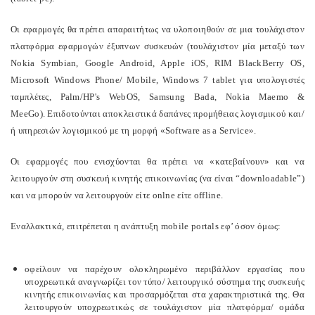
Οι εφαρμογές θα πρέπει απαραιτήτως να υλοποιηθούν σε μια τουλάχιστον
πλατφόρμα εφαρμογών έξυπνων συσκευών (τουλάχιστον μία μεταξύ των
Nokia Symbian, Google Android, Apple iOS, RIM BlackBerry OS,
Microsoft Windows Phone/ Mobile, Windows 7 tablet για υπολογιστές
ταμπλέτες, Palm/HP's WebOS, Samsung Bada, Nokia Maemo &
MeeGo). Επιδοτούνται αποκλειστικά δαπάνες προμήθειας λογισμικού και/
ή υπηρεσιών λογισμικού με τη μορφή «Software as a Service».
Οι εφαρμογές που ενισχύονται θα πρέπει να «κατεβαίνουν» και να
λειτουργούν στη συσκευή κινητής επικοινωνίας (να είναι “downloadable”)
και να μπορούν να λειτουργούν είτε onlne είτε offline.
Εναλλακτικά, επιτρέπεται η ανάπτυξη mobile portals εφ’ όσον όμως:
οφείλουν να παρέχουν ολοκληρωμένο περιβάλλον εργασίας που
υποχρεωτικά αναγνωρίζει τον τύπο/ λειτουργικό σύστημα της συσκευής
κινητής επικοινωνίας και προσαρμόζεται στα χαρακτηριστικά της. Θα
λειτουργούν υποχρεωτικώς σε τουλάχιστον μία πλατφόρμα/ ομάδα