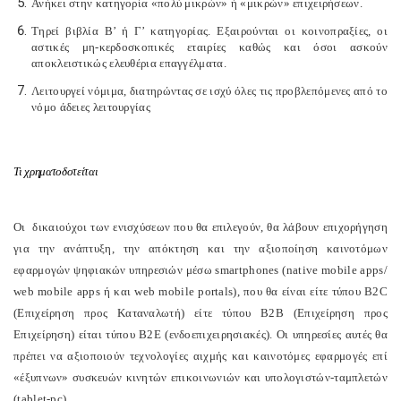
Ανήκει στην κατηγορία «πολύ μικρών» ή «μικρών» επιχειρήσεων.
Τηρεί βιβλία Β’ ή Γ’ κατηγορίας.
E
ξαιρούνται οι κοινοπραξίες, οι
αστικές μη-κερδοσκοπικές εταιρίες καθώς και όσοι ασκούν
αποκλειστικώς ελευθέρια επαγγέλματα.
Λειτουργεί νόμιμα, διατηρώντας σε ισχύ όλες τις προβλεπόμενες από το
νόμο άδειες λειτουργίας
Τι χρηματοδοτείται
Οι δικαιούχοι των ενισχύσεων που θα επιλεγούν, θα λάβουν επιχορήγηση
για την ανάπτυξη, την απόκτηση και την αξιοποίηση καινοτόμων
εφαρμογών ψηφιακών υπηρεσιών μέσω smartphones (native mobile apps/
web mobile apps ή και web mobile portals), που θα είναι είτε τύπου B2C
(Επιχείρηση προς Καταναλωτή) είτε τύπου B2B (Επιχείρηση προς
Επιχείρηση) είται τύπου Β2Ε (ενδοεπιχειρησιακές). Οι υπηρεσίες αυτές θα
πρέπει να αξιοποιούν τεχνολογίες αιχμής και καινοτόμες εφαρμογές επί
«έξυπνων» συσκευών κινητών επικοινωνιών και υπολογιστών-ταμπλετών
(tablet-pc).