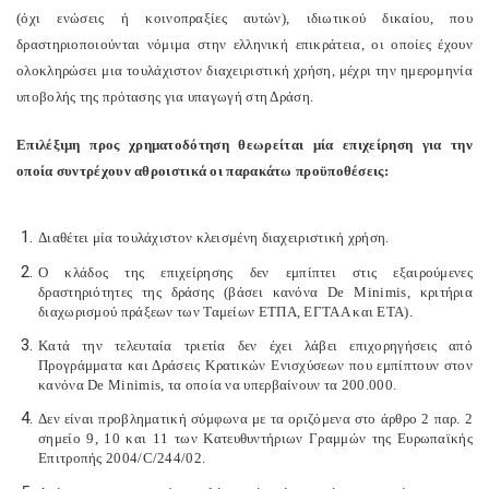
(όχι ενώσεις ή κοινοπραξίες αυτών), ιδιωτικού δικαίου, που
δραστηριοποιούνται νόμιμα στην ελληνική επικράτεια, οι οποίες έχουν
ολοκληρώσει μια τουλάχιστον διαχειριστική χρήση, μέχρι την ημερομηνία
υποβολής της πρότασης για υπαγωγή στη Δράση.
Επιλέξιμη προς χρηματοδότηση θεωρείται μία επιχείρηση για την
οποία συντρέχουν αθροιστικά οι παρακάτω προϋποθέσεις:
Διαθέτει μία τουλάχιστον κλεισμένη διαχειριστική χρήση.
Ο κλάδος της επιχείρησης δεν εμπίπτει στις εξαιρούμενες
δραστηριότητες της δράσης (βάσει κανόνα
De
Minimis
, κριτήρια
διαχωρισμού πράξεων των Ταμείων ΕΤΠΑ, ΕΓΤΑΑ και ΕΤΑ).
Κατά την τελευταία τριετία δεν έχει λάβει επιχορηγήσεις από
Προγράμματα και Δράσεις Κρατικών Ενισχύσεων που εμπίπτουν στον
κανόνα
De
Minimis
, τα οποία να υπερβαίνουν τα 200.000.
Δεν είναι προβληματική σύμφωνα με τα οριζόμενα στο άρθρο 2 παρ. 2
σημείο 9, 10 και 11 των Κατευθυντήριων Γραμμών της Ευρωπαϊκής
Επιτροπής 2004/
C
/244/02.