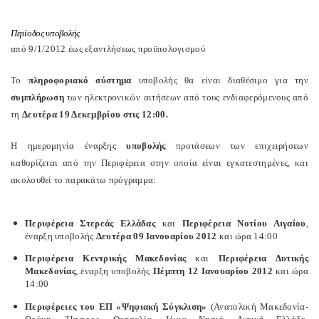
Περίοδος υποβολής
από 9/1/2012 έως εξαντλήσεως προϋπολογισμού
Το
πληροφοριακό σύστημα
υποβολής θα είναι διαθέσιμο για την
συμπλήρωση
των ηλεκτρονικών αιτήσεων από τους ενδιαφερόμενους από
τη
Δευτέρα 19 Δεκεμβρίου στις 12:00.
Η ημερομηνία έναρξης
υποβολής
προτάσεων των επιχειρήσεων
καθορίζεται από την Περιφέρεια στην οποία είναι εγκατεστημένες, και
ακολουθεί το παρακάτω πρόγραμμα:
Περιφέρεια Στερεάς Ελλάδας
και
Περιφέρεια Νοτίου Αιγαίου
,
έναρξη υποβολής
Δευτέρα 09 Ιανουαρίου 2012
και ώρα 14:00
Περιφέρεια Κεντρικής Μακεδονίας
και
Περιφέρεια Δυτικής
Μακεδονίας
, έναρξη υποβολής
Πέμπτη 12 Ιανουαρίου 2012
και ώρα
14:00
Περιφέρειες του ΕΠ «Ψηφιακή Σύγκλιση»
(Ανατολική Μακεδονία-