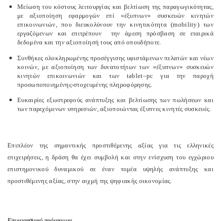
Μείωση του κόστους λειτουργίας και βελτίωση της παραγωγικότητας,
με αξιοποίηση εφαρμογών επί «έξυπνων» συσκευών κινητών
επικοινωνιών, που διευκολύνουν την κινητικότητα (
mobility
) των
εργαζόμενων και επιτρέπουν
την άμεση πρόσβαση σε εταιρικά
δεδομένα και την αξιοποίησή τους από οπουδήποτε.
Συνθήκες ολοκληρωμένης προσέγγισης υφιστάμενων πελατών και νέων
κοινών, με αξιοποίηση των δυνατοτήτων των «έξυπνων» συσκευών
κινητών επικοινωνιών και των
tablet
–
pc
για την παροχή
προσωποποιημένης-στοχευμένης πληροφόρησης.
Ευκαιρίες εξωστρεφούς ανάπτυξης και βελτίωσης των πωλήσεων και
των παρεχόμενων υπηρεσιών, αξιοποιώντας έξυπνες κινητές συσκευές.
Επιπλέον της σημαντικής προστιθέμενης αξίας για τις ελληνικές
επιχειρήσεις, η δράση θα έχει συμβολή και στην ενίσχυση του εγχώριου
επιστημονικού δυναμικού σε έναν τομέα υψηλής ανάπτυξης και
προστιθέμενης αξίας, στην αιχμή της ψηφιακής οικονομίας.
Επιχειρησιακό πρόγραμμα