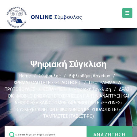
Ψηφιακή Σύγκλιση
Home
/
Σύμβουλος
/
Βιβλιοθήκη Αρχείων
/
ΧΡΗΜΑΤΟΔΟΤΗΣΕΙΣ-ΕΠΙΔΟΤΗΣΕΙΣ
/
ΠΡΟΓΡΑΜΜΑΤΑ -
ΠΡΩΤΟΒΟΥΛΙΕΣ
/
ΕΣΠΑ - ΠΕΠ
/
Ψηφιακή Σύγκλιση
/
ΔΡΑΣΗ
DIGI-MOBILE: ΕΝΙΣΧΥΣΗ ΕΠΙΧΕΙΡΗΣΕΩΝ ΓΙΑ ΤΗΝ ΑΝΑΠΤΥΞΗ ΚΑΙ
ΑΞΙΟΠΟΙΗΣΗ ΚΑΙΝΟΤΟΜΩΝ ΕΦΑΡΜΟΓΩΝ ΣΕ «ΕΞΥΠΝΕΣ»
ΣΥΣΚΕΥΕΣ ΚΙΝΗΤΩΝ ΕΠΙΚΟΙΝΩΝΙΩΝ ΚΑΙ ΥΠΟΛΟΓΙΣΤΕΣ-
ΤΑΜΠΛΕΤΕΣ (TABLET-PC)