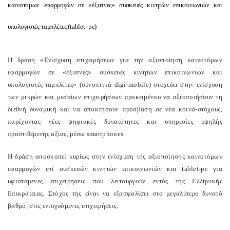
καινοτόμων εφαρμογών σε «έξυπνες» συσκευές κινητών επικοινωνιών και
υπολογιστές-ταμπλέτες (
tablet
–
pc
)
H δράση «Ενίσχυση επιχειρήσεων για την αξιοποίηση καινοτόμων
εφαρμογών σε «έξυπνες» συσκευές κινητών επικοινωνιών και
υπολογιστές-ταμπλέτες» (συνοπτικά digi-mobile) στοχεύει στην ενίσχυση
των μικρών και μεσαίων επιχειρήσεων προκειμένου να αξιοποιήσουν τη
διεθνή δυναμική και να αποκτήσουν πρόσβαση σε νέα κοινά-στόχους,
παρέχοντας νέες ψηφιακές δυνατότητες και υπηρεσίες υψηλής
προστιθέμενης αξίας, μέσω smartphones.
Η δράση αποσκοπεί κυρίως στην ενίσχυση της αξιοποίησης καινοτόμων
εφαρμογών επί συσκευών κινητών επικοινωνιών και tablet-pc για
υφιστάμενες επιχειρήσεις που λειτουργούν εντός της Ελληνικής
Επικράτειας. Στόχος της είναι να εξασφαλίσει στο μεγαλύτερο δυνατό
βαθμό, στις ενισχυόμενες επιχειρήσεις: