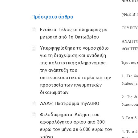
ΔΙΑΣΠΟ
(ΦΕΚ B’ 
Πρόσφατα άρθρα
ΟΙ ΥΠΟΥ
Ενοίκια: Τέλος οι πληρωμές με
μετρητά από 1η Οκτωβρίου
ΑΝΑΠΤΥ
Υπερψηφίσθηκε το νομοσχέδιο
ΑΘΛΗΤΙ
για τη διαχείριση και ανάδειξη
της πολιτιστικής κληρονομιάς,
Έχοντας 
την ανάπτυξη του
1. Τις δ
οπτικοακουστικού τομέα και την
διάδοσης 
προστασία των πνευματικών
δικαιωμάτων
2. Τις δ
ΑΑΔΕ: Πλατφόρμα myAGRO
διασπορά
Φιλοδωρήματα: Αύξηση του
3. Το π.
αφορολόγητου ορίου από 300
ευρώ τον μήνα σε 6.000 ευρώ τον
4. Το π.
χρόνο