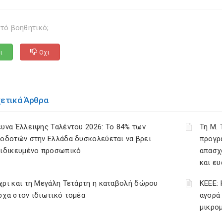
τό βοηθητικό;
ι
Οχι
χετικά Άρθρα
υνα Έλλειψης Ταλέντου 2026: Το 84% των
Τη Μ.
οδοτών στην Ελλάδα δυσκολεύεται να βρει
προγρ
ειδικευμένο προσωπικό
απασχ
και ε
ρι και τη Μεγάλη Τετάρτη η καταβολή δώρου
ΚΕΕΕ: 
χα στον ιδιωτικό τομέα
αγορά
μικρο