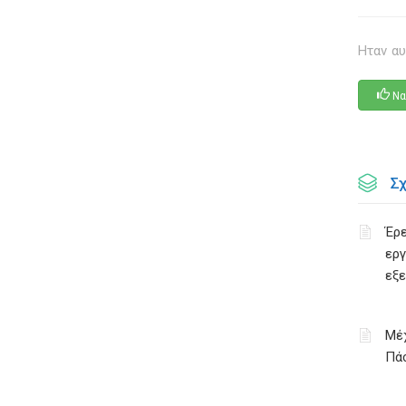
Ηταν αυ
Να
Σ
Έρε
εργ
εξ
Μέχ
Πάσ