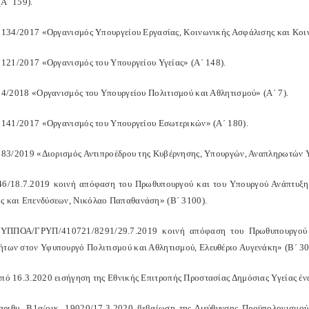
(Α΄ 159).
δ. 134/2017 «Οργανισμός Υπουργείου Εργασίας, Κοινωνικής Ασφάλισης και Κοι
δ. 121/2017 «Οργανισμός του Υπουργείου Υγείας» (Α΄ 148).
δ. 4/2018 «Οργανισμός του Υπουργείου Πολιτισμού και Αθλητισμού» (Α΄ 7).
δ. 141/2017 «Οργανισμός του Υπουργείου Εσωτερικών» (Α΄ 180).
δ. 83/2019 «Διορισμός Αντιπροέδρου της Κυβέρνησης, Υπουργών, Αναπληρωτών
46/18.7.2019 κοινή απόφαση του Πρωθυπουργού και του Υπουργού Ανάπτυξ
ς και Επενδύσεων, Νικόλαο Παπαθανάση» (Β΄ 3100).
 ΥΠΠΟΑ/ΓΡΥΠ/410721/8291/29.7.2019 κοινή απόφαση του Πρωθυπουργού 
ήτων στον Υφυπουργό Πολιτισμού και Αθλητισμού, Ελευθέριο Αυγενάκη» (Β΄ 30
από 16.3.2020 εισήγηση της Εθνικής Επιτροπής Προστασίας Δημόσιας Υγείας έ
αριθμ. Β1α/οικ. 19020/17.3.2020 βεβαίωση της Διεύθυνσης Προϋπολογισμ