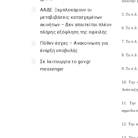
Πολίτη» 
ΑΑΔΕ: Ξεμπλοκάρουν οι
5. Το π.
μεταβιβάσεις κατασχεμένων
ακινήτων – Δεν απαιτείται πλέον
6. Το π.
πλήρης εξόφληση της οφειλής
7. Το π.
Πόθεν έσχες – Ανακοίνωση για
έναρξη υποβολής
8. Το π.
Σε λειτουργία το gov.gr
messenger
9. Το π.
10. Την 
Ανάπτυξη
11. Την
αρμοδιοτ
12. Την 
13. Την 