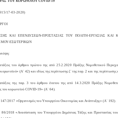
ΡΑΣ ΤΟΥ ΚΟΡΩΝΟΪΟΥ COVID-19
915/17-03-2020)
ΡΓΟΙ
ΞΗΣ ΚΑΙ ΕΠΕΝΔΥΣΕΩΝ-ΠΡΟΣΤΑΣΙΑΣ ΤΟΥ ΠΟΛΙΤΗ-ΕΡΓΑΣΙΑΣ ΚΑΙ 
ΣΜΟΥ-ΕΣΩΤΕΡΙΚΩΝ
υπόψη:
ιατάξεις του άρθρου πρώτου της από 25.2.2020 Πράξης Νομοθετικού Περιεχ
κορωνοϊού» (Α΄ 42) και ιδίως της περίπτωσης ζ΄ της παρ. 2 και της περίπτωσης ε
ιατάξεις της παρ. 3 του άρθρου ένατου της από 14.3.2020 Πράξης Νομοθετ
ς του κορωνοϊού COVID-19» (Α΄ 64).
δ. 147/2017 «Οργανισμός του Υπουργείου Οικονομίας και Ανάπτυξης» (Α΄ 192).
δ. 86/2018 «Ανασύσταση του Υπουργείου Δημόσιας Τάξης και Προστασίας του