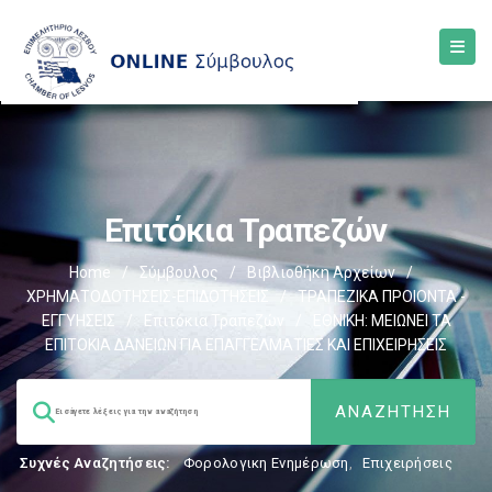
Επιτόκια Τραπεζών
Home
/
Σύμβουλος
/
Βιβλιοθήκη Αρχείων
/
ΧΡΗΜΑΤΟΔΟΤΗΣΕΙΣ-ΕΠΙΔΟΤΗΣΕΙΣ
/
ΤΡΑΠΕΖΙΚΑ ΠΡΟΙΟΝΤΑ -
ΕΓΓΥΗΣΕΙΣ
/
Επιτόκια Τραπεζών
/
ΕΘΝΙΚΗ: ΜΕΙΩΝΕΙ ΤΑ
ΕΠΙΤΟΚΙΑ ΔΑΝΕΙΩΝ ΓΙΑ ΕΠΑΓΓΕΛΜΑΤΙΕΣ ΚΑΙ ΕΠΙΧΕΙΡΗΣΕΙΣ
Συχνές Αναζητήσεις:
Φορολογικη Ενημέρωση
,
Επιχειρήσεις