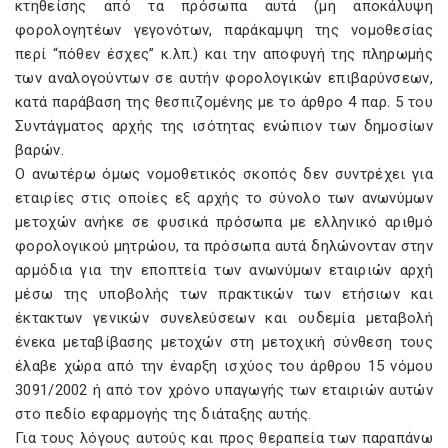
κτηθείσης από τα πρόσωπα αυτά (μη αποκάλυψη
φορολογητέων γεγονότων, παράκαμψη της νομοθεσίας
περί “πόθεν έσχες” κ.λπ.) και την αποφυγή της πληρωμής
των αναλογούντων σε αυτήν φορολογικών επιβαρύνσεων,
κατά παράβαση της θεσπιζομένης με το άρθρο 4 παρ. 5 του
Συντάγματος αρχής της ισότητας ενώπιον των δημοσίων
βαρών.
Ο ανωτέρω όμως νομοθετικός σκοπός δεν συντρέχει για
εταιρίες στις οποίες εξ αρχής το σύνολο των ανωνύμων
μετοχών ανήκε σε φυσικά πρόσωπα με ελληνικό αριθμό
φορολογικού μητρώου, τα πρόσωπα αυτά δηλώνονταν στην
αρμόδια για την εποπτεία των ανωνύμων εταιριών αρχή
μέσω της υποβολής των πρακτικών των ετήσιων και
έκτακτων γενικών συνελεύσεων και ουδεμία μεταβολή
ένεκα μεταβίβασης μετοχών στη μετοχική σύνθεση τους
έλαβε χώρα από την έναρξη ισχύος του άρθρου 15 νόμου
3091/2002 ή από τον χρόνο υπαγωγής των εταιριών αυτών
στο πεδίο εφαρμογής της διάταξης αυτής.
Για τους λόγους αυτούς και προς θεραπεία των παραπάνω