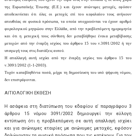
της Ευρωπαϊκής Ένωσης (Ε.Ε.) και έχουν ανώνυμες μετοχές, εφόσον
αποδεικνύεται ότι όλες οι μετοχές επί του κεφαλαίου τους ανήκουν
απευθείας σε φυσικά πρόσωπα, τα οποία υποχρεούνται να έχουν αριθμό
φορολογικού μητρώου στην Ελλάδα, από την προβλεπόμενη ημερομηνία
και ότι η μετοχική τους σύνθεση δεν μεταβλήθηκε ένεκα μεταβίβασης
μετοχών από την έναρξη ισχύος του άρθρου 15 του ν.3091/2002 ή την
υπαγωγή τους στις διατάξεις αυτού.
Η απαλλαγή αυτή ισχύει από την έναρξη ισχύος του άρθρου 15 του
ν.3091/2002 (1-1-2003).
Τυχόν καταβληθέντα ποσά, μέχρι τη δημοσίευση του υπό ψήφιση νόμου,
δεν επιστρέφονται.
ΑΙΤΙΟΛΟΓΙΚΗ ΕΚΘΕΣΗ
Η ασάφεια στη διατύπωση του εδαφίου α’ παραγράφου 3
άρθρου 15 νόμου 3091/2002 δημιουργεί την εύλογη
εντύπωση ότι η προβλεπόμενη σε αυτή απαλλαγή ισχύει
και για ανώνυμες εταιρίες με ανώνυμες μετοχές, εφόσον
δηλώνονταν τα φυσικά πρόσωπα που τις κατέχουν. Για τον