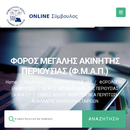
ΦΟΡΟΣ ΜΕΓΑΛΗΣ ΑΚΙΝΗΤΗΣ
ΠΕΡΙΟΥΣΙΑΣ (Φ.Μ.Α.Π.)
Home
/
Σύμβουλος
/
ΦΟΡΟΛΟΓΙΣΤΙΚΑ_old
/
ΦΟΡΟΛΟΓΙΚΗ
ΕΝΗΜΕΡΩΣΗ
/
ΦΟΡΟΣ ΜΕΓΑΛΗΣ ΑΚΙΝΗΤΗΣ ΠΕΡΙΟΥΣΙΑΣ
(Φ.Μ.Α.Π.)
/
ΕΙΔΙΚΟΣ ΦΟΡΟΣ ΑΚΙΝΗΤΩΝ: ΝΕΑ ΠΕΡΙΠΤΩΣΗ
ΑΠΑΛΛΑΓΗΣ ΑΝΩΝΥΜΩΝ ΕΤΑΙΡΕΙΩΝ