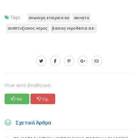
Tags:
ανωνυμη εταιρεια αε
ακινητα
αναπτυξιακος νομος
βασικη νομοθεσια α.ε.
Ηταν αυτό βοηθητικό;
Ναι
Οχι
Σχετικά Άρθρα