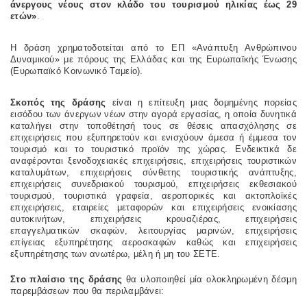
άνεργους νέους στον κλάδο του τουρισμού ηλικίας έως 29
ετών»
.
Η δράση χρηματοδοτείται από το ΕΠ «Ανάπτυξη Ανθρώπινου
Δυναμικού» με πόρους της Ελλάδας και της Ευρωπαϊκής Ένωσης
(Ευρωπαϊκό Κοινωνικό Ταμείο).
Σκοπός της δράσης
είναι η επίτευξη μιας δομημένης πορείας
εισόδου των άνεργων νέων στην αγορά εργασίας, η οποία δυνητικά
καταλήγει στην τοποθέτησή τους σε θέσεις απασχόλησης σε
επιχειρήσεις που εξυπηρετούν και ενισχύουν άμεσα ή έμμεσα τον
τουρισμό και το τουριστικό προϊόν της χώρας. Ενδεικτικά δε
αναφέρονται ξενοδοχειακές επιχειρήσεις, επιχειρήσεις τουριστικών
καταλυμάτων, επιχειρήσεις σύνθετης τουριστικής ανάπτυξης,
επιχειρήσεις συνεδριακού τουρισμού, επιχειρήσεις εκθεσιακού
τουρισμού, τουριστικά γραφεία, αεροπορικές και ακτοπλοϊκές
επιχειρήσεις, εταιρείες μεταφορών και επιχειρήσεις ενοικίασης
αυτοκινήτων, επιχειρήσεις κρουαζιέρας, επιχειρήσεις
επαγγελματικών σκαφών, λειτουργίας μαρινών, επιχειρήσεις
επίγειας εξυπηρέτησης αεροσκαφών καθώς και επιχειρήσεις
εξυπηρέτησης των ανωτέρω, μέλη ή μη του ΣΕΤΕ.
Στο πλαίσιο της δράσης
θα υλοποιηθεί μία ολοκληρωμένη δέσμη
παρεμβάσεων που θα περιλαμβάνει: