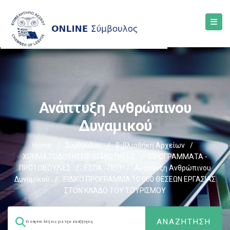
Ανάπτυξη Ανθρώπινου
Δυναμικού
Home
/
Σύμβουλος
/
Βιβλιοθήκη Αρχείων
/
ΧΡΗΜΑΤΟΔΟΤΗΣΕΙΣ-ΕΠΙΔΟΤΗΣΕΙΣ
/
ΠΡΟΓΡΑΜΜΑΤΑ -
ΠΡΩΤΟΒΟΥΛΙΕΣ
/
ΕΣΠΑ - ΠΕΠ
/
Ανάπτυξη Ανθρώπινου
Δυναμικού
/
ΕΙΔΙΚΟ ΠΡΟΓΡΑΜΜΑ 10.000 ΘΕΣΕΩΝ ΕΡΓΑΣΙΑΣ
ΣΤΟΝ ΚΛΑΔΟ ΤΟΥ ΤΟΥΡΙΣΜΟΥ