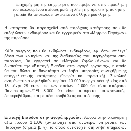
·
Επιχορήγηση της επιχείρησης που προβαίνει στην πρόσληψη
του ωφελουμένου αμέσως μετά τη λήξη της πρακτικής άσκησης,
η οποία θα αποτελέσει αντικείμενο άλλης πρόσκλησης.
Η κατάρτιση θα παρασχεθεί από παρόχους κατάρτισης που θα
εκδηλώσουν ενδιαφέρον και θα εγγραφούν στο «Μητρώο Παρόχων»
της παρούσας.
Κάθε άνεργος που θα εκδηλώσει ενδιαφέρον, εφ’ όσον επιλεγεί
βάσει των κριτηρίων και της διαδικασίας που περιγράφεται στην
παρούσα, θα εγγραφεί σε «Μητρώο Ωφελουμένων» και θα
δικαιούται την «Επιταγή Εισόδου στην αγορά εργασίας», η οποία
θα του δώσει τη δυνατότητα να λάβει υπηρεσίες συνεχιζόμενης
επαγγελματικής κατάρτισης (θεωρία και πρακτική).
Συνολικά
αναμένεται να ωφεληθούν περίπου 10.000 άνεργοι νέοι ηλικίας από
18 μέχρι 29 ετών, εκ των οποίων: 2.000 θα είναι απόφοιτοι
Πανεπιστημίων/ΤΕΙ 8.000 θα είναι απόφοιτοι υποχρεωτικής,
δευτεροβάθμιας και μεταδευτεροβάθμιας εκπαίδευσης.
Επιταγή Εισόδου στην αγορά εργασίας
: Αφορά στην οικονομική
αξία ποσού 1.100€ (αντιστοιχεί στις ανωτέρω υπηρεσίες των
Παρόχων (σημεία β, γ), το οποίο αντιστοιχεί στη λήψη υπηρεσιών