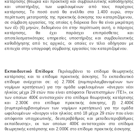
κατάρτισης (θεωρία και πρακτική) και συμβουλευτικής καθοδήγησης
και υποστήριξης, των ωφελουμένων από τους παρόχους
κατάρτισης. Το ποσό αυτό θα ανέλθει στα 1.400 ευρώ, στην
περίπτωση μετατροπής της πρακτικής άσκησης του καταρτιζόμενου,
σε σύμβαση εργασίας, της οποίας η διάρκεια δεν θα είναι μικρότερη
των έξι (6) μηνών, δεδομένου ότι στην περίπτωση αυτή, ο πάροχος
κατάρτισης, θα έχει παράσχει επιπρόσθετες και
αποτελεσματικότερες υπηρεσίες υποστήριξης και συμβουλευτικής
καθοδήγησης από τις αρχικές, οι οποίες εν τέλει οδήγησαν με
επιτυχία στην υπογραφή σύμβασης εργασίας του καταρτιζομένου.
Εκπαιδευτικό Επίδομα
: Περιλαμβάνει το επίδομα θεωρητικής
κατάρτισης και το επίδομα πρακτικής άσκησης. Το εκπαιδευτικό
επίδομα ανέρχεται σε: α) 2.700€ (συμπεριλαμβανομένων των
νομίμων κρατήσεων) για την ομάδα ωφελουμένων «άνεργοι νέοι
ηλικίας μέχρι 29 ετών που είναι απόφοιτοι Πανεπιστημίων /ΤΕΙ», εκ
των οποίων 400€ αντιστοιχούν στο επίδομα θεωρητικής κατάρτισης
και 2.300€ στο επίδομα πρακτικής άσκησης, β) 2.400€
(συμπεριλαμβανομένων των νομίμων κρατήσεων) για την ομάδα
ωφελουμένων «άνεργοι νέοι ηλικίας από 18 μέχρι 29 ετών που είναι
απόφοιτοι υποχρεωτικής, δευτεροβάθμιας και μεταδευτεροβάθμιας
εκπαίδευσης», εκ των οποίων 400€ αντιστοιχούν στο επίδομα
θεωρητικής κατάρτισης και 2.000€ στο επίδομα πρακτικής άσκησης